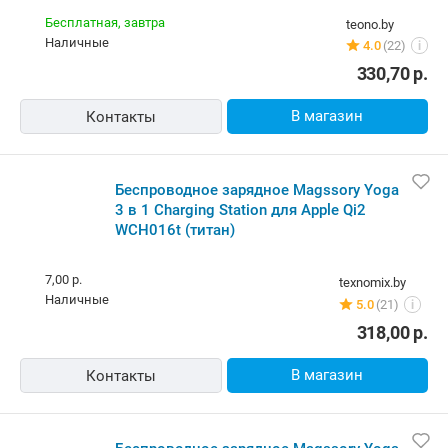
Бесплатная,
завтра
teono.by
наличные
4.0
(22)
i
330,70
р.
В магазин
Контакты
Беспроводное зарядное Magssory Yoga
3 в 1 Charging Station для Apple Qi2
WCH016t (титан)
7,00 р.
texnomix.by
наличные
5.0
(21)
i
318,00
р.
В магазин
Контакты