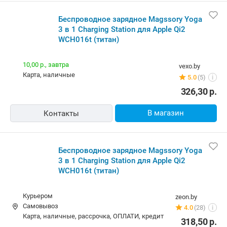
Беспроводное зарядное Magssory Yoga
3 в 1 Charging Station для Apple Qi2
WCH016t (титан)
10,00 р.,
завтра
vexo.by
карта, наличные
5.0
(5)
i
326,30
р.
В магазин
Контакты
Беспроводное зарядное Magssory Yoga
3 в 1 Charging Station для Apple Qi2
WCH016t (титан)
Курьером
zeon.by
Самовывоз
4.0
(28)
i
карта, наличные, рассрочка, ОПЛАТИ, кредит
318,50
р.