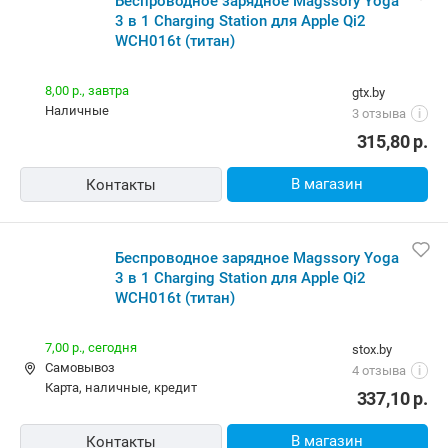
Беспроводное зарядное Magssory Yoga
3 в 1 Charging Station для Apple Qi2
WCH016t (титан)
8,00 р.,
завтра
gtx.by
наличные
3 отзыва
i
315,80
р.
В магазин
Контакты
Беспроводное зарядное Magssory Yoga
3 в 1 Charging Station для Apple Qi2
WCH016t (титан)
7,00 р.,
сегодня
stox.by
Самовывоз
4 отзыва
i
карта, наличные, кредит
337,10
р.
В магазин
Контакты