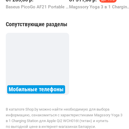
Baseus PicoGo AF21 Portable 3-in-1 Qi2.2 Wireless Charger 35W E0205402
Magssory Yoga 3 в 1 Charging Station для Sa
Сопутствующие разделы
Мобильные телефоны
В каталоге Shop.by можно найти необходимую для выбора
информацию, ознакомиться с характеристиками Magssory Yoga 3
в 1 Charging Station для Apple Qi2 WCH016t (титан) и купить
по выгодной цене в интернет-магазинах Беларуси.