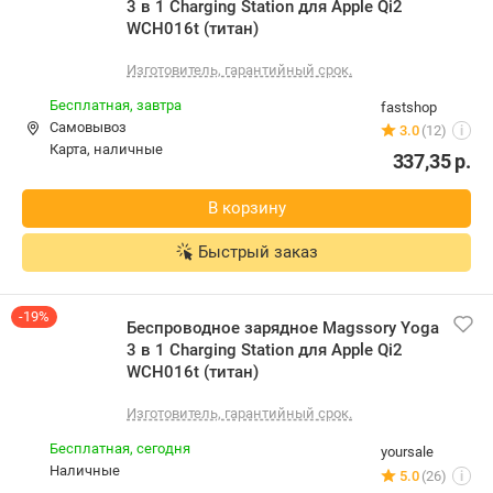
3 в 1 Charging Station для Apple Qi2
WCH016t (титан)
Изготовитель, гарантийный срок.
Бесплатная,
завтра
fastshop
Самовывоз
3.0
(12)
i
карта, наличные
337,35
р.
В корзину
Быстрый заказ
-19%
Беспроводное зарядное Magssory Yoga
3 в 1 Charging Station для Apple Qi2
WCH016t (титан)
Изготовитель, гарантийный срок.
Бесплатная,
сегодня
yoursale
наличные
5.0
(26)
i