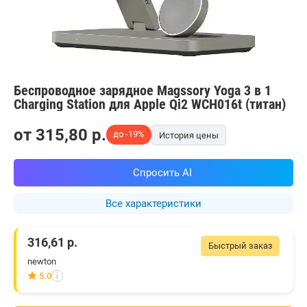
Беспроводное зарядное Magssory Yoga 3 в 1
Charging Station для Apple Qi2 WCH016t (титан)
от
315,80
p.
до -19%
История цены
Спросить AI
Все характеристики
316,61
р.
Быстрый заказ
newton
5.0
i