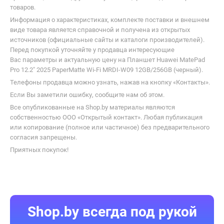
В каталоге Shop.by можно найти необходимую для выбора
информацию, ознакомиться с характеристиками Huawei MatePad
Pro 12.2" 2025 PaperMatte Wi-Fi MRDI-W09 12GB/256GB (черный)
и купить по выгодной цене в интернет-магазинах Беларуси.
К Вашим услугам удобный подбор товаров по параметрам,
сравнение, отзывы других покупателей, фото/видео галерея
товаров.
Информация о характеристиках, комплекте поставки и внешнем
виде товара является справочной и получена из открытых
источников (официальные сайты и каталоги производителей).
Перед покупкой уточняйте у продавца интересующие
Вас параметры и актуальную цену на Планшет Huawei MatePad
Pro 12.2" 2025 PaperMatte Wi-Fi MRDI-W09 12GB/256GB (черный).
Телефоны продавца можно узнать, нажав на кнопку «Контакты».
Если Вы заметили ошибку, сообщите нам об этом.
Все опубликованные на Shop.by материалы являются
собственностью ООО «Открытый контакт». Любая публикация
или копирование (полное или частичное) без предварительного
согласия запрещены.