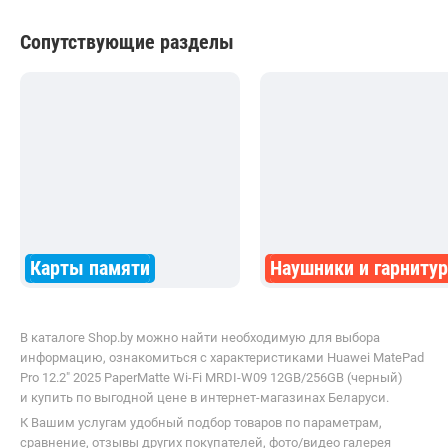
от
2 150,00
р.
от
2 680,00
р.
Huawei MatePad Pro 12.2" 2025 Wi-Fi MRDI-W09 12GB/256GB (зеленый)
Huawei MatePad Pro 12.2" 20
Сопутствующие разделы
Карты памяти
Наушники и гарниту