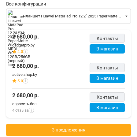
Все конфигурации
Планшет Huawei MatePad Pro 12.2" 2025 PaperMatte Wi-Fi MRDI-W09 12GB/256GB (черный)
2 680,00
р.
Контакты
gadgetpro.by
В магазин
4.0
i
2 680,00
р.
Контакты
active.shop.by
В магазин
5.0
i
2 680,00
р.
Контакты
евросеть.бел
В магазин
4 отзыва
i
3 предложения