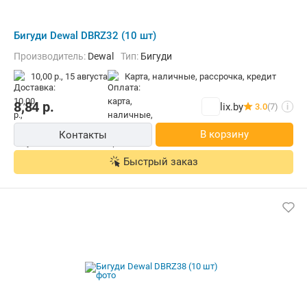
Бигуди Dewal DBRZ32 (10 шт)
Производитель:
Dewal
Тип:
Бигуди
10,00 р.,
15 августа
карта, наличные, рассрочка, кредит
8,84
р.
lix.by
3.0
(7)
i
В корзину
Контакты
Быстрый заказ