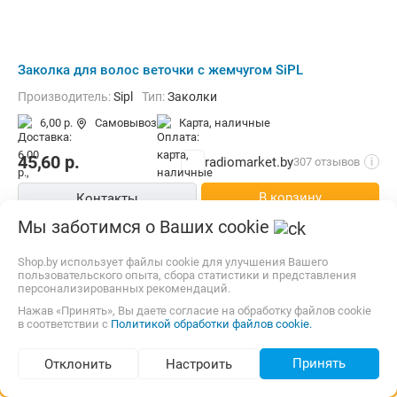
Заколка для волос веточки с жемчугом SiPL
Производитель:
Sipl
Тип:
Заколки
6,00 р.
Самовывоз
карта, наличные
45,60
р.
radiomarket.by
307 отзывов
i
В корзину
Контакты
Мы заботимся о Ваших cookie
Быстрый заказ
Shop.by использует файлы cookie для улучшения Вашего
пользовательского опыта, сбора статистики и представления
персонализированных рекомендаций.
Нажав «Принять», Вы даете согласие на обработку файлов cookie
в соответствии с
Политикой обработки файлов cookie.
Принять
Отклонить
Настроить
Подбор по параметрам (198)