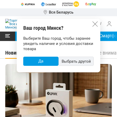
Вся Беларусь
Ваш город Минск?
Читать в
Ноутбуки
Планшеты
Смартф
Выберите Ваш город, чтобы заранее
увидеть наличие и условия доставки
товара
Новинки
Обзоры
Советы
Обратите внима
Да
Выбрать другой