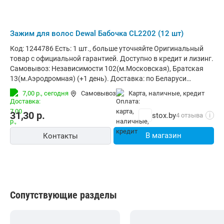
Зажим для волос Dewal Бабочка CL2202 (12 шт)
Код: 1244786 Есть: 1 шт., больше уточняйте Оригинальный
товар с официальной гарантией. Доступно в кредит и лизинг.
Самовывоз: Независимости 102(м.Московская), Братская
13(м.Аэродромная) (+1 день). Доставка: по Беларуси
курьером (за 1-3 дня) и в отделения Европочты (Минск 1
7,00 р.,
сегодня
Самовывоз
карта, наличные, кредит
день, РБ до 4х дней). Корпоративным клиентам: стоимость с
НДС20% (счета от 100руб.)
31,30
р.
stox.by
4 отзыва
i
В магазин
Контакты
Сопутствующие разделы