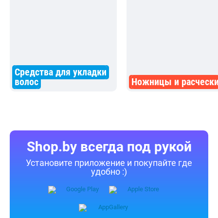
Средства для укладки
волос
Ножницы и расческ
Shop.by всегда под рукой
Установите приложение и покупайте где
удобно :)