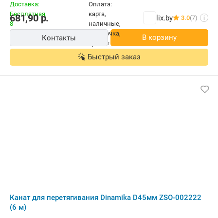
681,90
р.
lix.by
3.0
(7)
i
В корзину
Контакты
Быстрый заказ
Канат для перетягивания Dinamika D45мм ZSO-002222
(6 м)