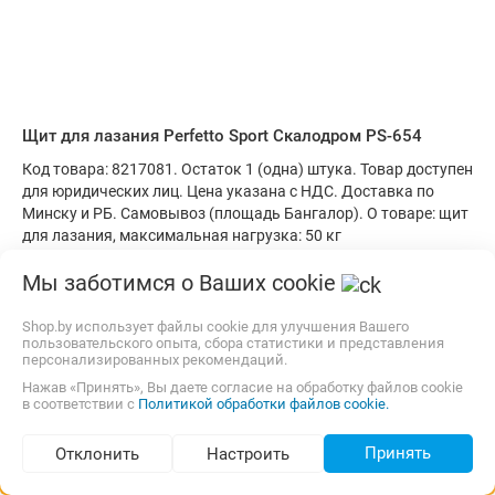
Щит для лазания Perfetto Sport Скалодром PS-654
Код товара: 8217081. Остаток 1 (одна) штука. Товар доступен
для юридических лиц. Цена указана с НДС. Доставка по
Минску и РБ. Самовывоз (площадь Бангалор). О товаре: щит
для лазания, максимальная нагрузка: 50 кг
Изготовитель, гарантийный срок.
Мы заботимся о Ваших cookie
Бесплатная,
11 августа
Самовывоз
карта, наличные
Shop.by использует файлы cookie для улучшения Вашего
пользовательского опыта, сбора статистики и представления
341,70
р.
fastshop
3.0
(12)
i
персонализированных рекомендаций.
Нажав «Принять», Вы даете согласие на обработку файлов cookie
В корзину
в соответствии с
Политикой обработки файлов cookie.
Быстрый заказ
Принять
Отклонить
Настроить
Подбор по параметрам (239)