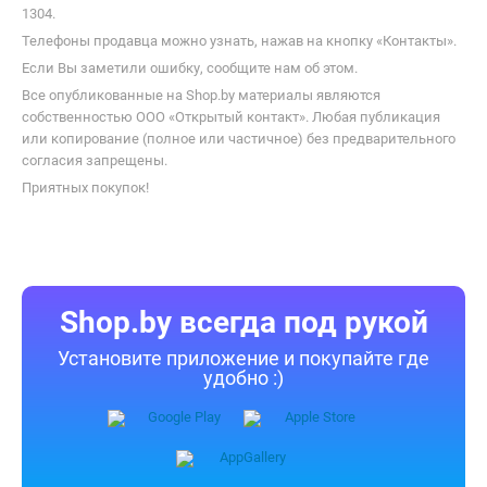
Информация о характеристиках, комплекте поставки и внешнем
виде товара является справочной и получена из открытых
источников (официальные сайты и каталоги производителей).
Перед покупкой уточняйте у продавца интересующие
Вас параметры и актуальную цену на Автоакустика Skylor BS-
1304.
Телефоны продавца можно узнать, нажав на кнопку «Контакты».
Если Вы заметили ошибку, сообщите нам об этом.
Все опубликованные на Shop.by материалы являются
собственностью ООО «Открытый контакт». Любая публикация
или копирование (полное или частичное) без предварительного
согласия запрещены.
Приятных покупок!
Shop.by всегда под рукой
Установите приложение и покупайте где