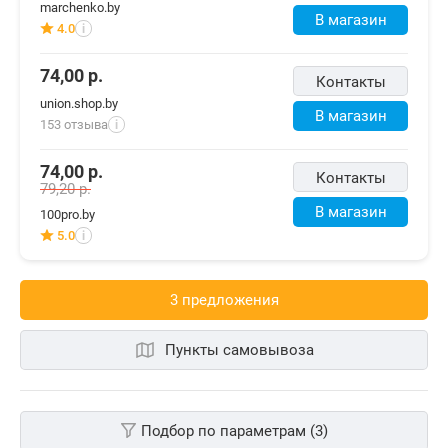
marchenko.by
В магазин
4.0
i
74,00
р.
Контакты
union.shop.by
В магазин
153 отзыва
i
74,00
р.
Контакты
79,20
р.
В магазин
100pro.by
5.0
i
3 предложения
Пункты самовывоза
Подбор по параметрам (3)