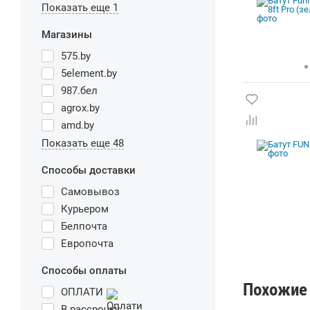
Показать еще 1
Магазины
575.by
5element.by
987.бел
agrox.by
amd.by
Показать еще 48
Способы доставки
Самовывоз
Курьером
Белпочта
Европочта
Способы оплаты
Похожие 
ОПЛАТИ
В рассрочку