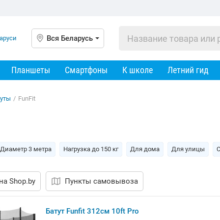
Вся Беларусь
Планшеты
Смартфоны
К школе
Летний гид
туты
/
FunFit
Диаметр 3 метра
Нагрузка до 150 кг
Для дома
Для улицы
С
на Shop.by
Пункты самовывоза
Батут Funfit 312см 10ft Pro