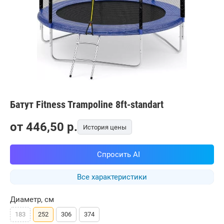
Батут Fitness Trampoline 8ft-standart
от
446,50
p.
История цены
Спросить AI
Все характеристики
Диаметр, см
183
252
306
374