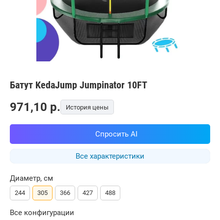
Батут KedaJump Jumpinator 10FT
971,10
p.
История цены
Спросить AI
Все характеристики
Диаметр, см
244
305
366
427
488
Все конфигурации