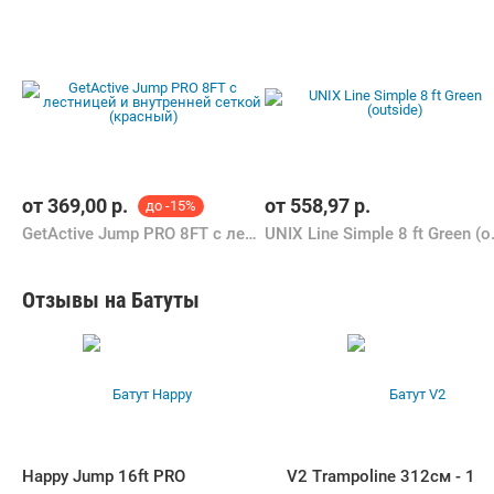
от
369,00
р.
от
558,97
р.
до -15%
GetActive Jump PRO 8FT с лестницей и внутренней сеткой (красный)
UNIX Line 
Отзывы на Батуты
Happy Jump 16ft PRO