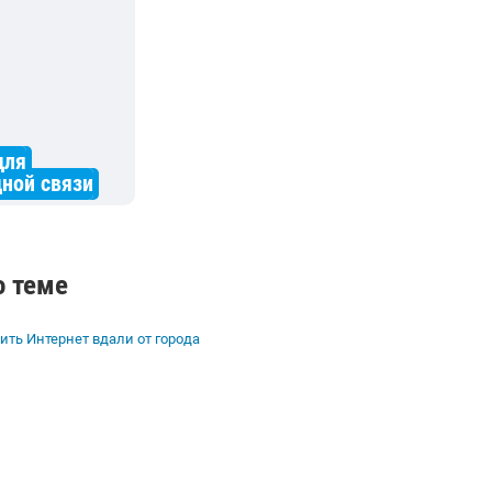
для
ной связи
о теме