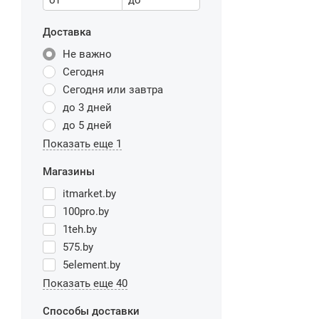
от
до
Доставка
Не важно
Сегодня
Сегодня или завтра
до 3 дней
до 5 дней
Показать еще 1
Магазины
itmarket.by
100pro.by
1teh.by
575.by
5element.by
Показать еще 40
Способы доставки