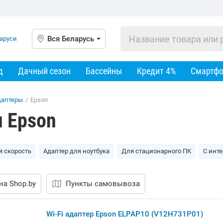
Вся Беларусь
д
Дачный сезон
Бассейны
Кредит 4%
Смартф
даптеры
/
Epson
 Epson
 скорость
Адаптер для ноутбука
Для стационарного ПК
С инт
на Shop.by
Пункты самовывоза
Wi-Fi адаптер Epson ELPAP10 (V12H731P01)