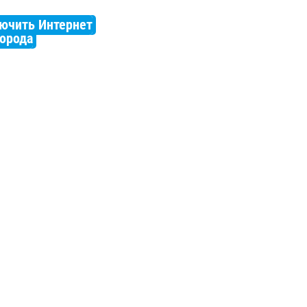
ючить Интернет
города