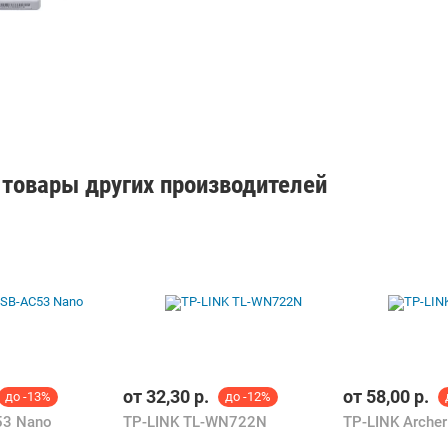
товары других производителей
от
32,30
р.
от
58,00
р.
до -13%
до -12%
53 Nano
TP-LINK TL-WN722N
TP-LINK Arche