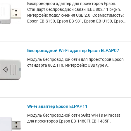
Беспроводной адаптер для проекторов Epson.
Стандарт беспроводной связи IEEE 802.11 b/g/n.
Интерфейс подключения USB 2.0. Совместимость:
Epson EB-S130, Epson EB-S31, Epson EB-U130, Epson
EB-U32, Epson EB-W130, Epson EB-W32, Epson EB-
X130, Epson EB-X31, Epson EB-X36. Подключается
непосредственно к проектору Epson и позволяет
осуществлять быстрый доступ к сети без проводов
и кабелей.
Беспроводной Wi-Fi адаптер Epson ELPAP07
Модуль беспроводной сети для проекторов Epson
стандарта 802.11n. Интерфейс: USB type A.
Wi-Fi адаптер Epson ELPAP11
Модуль беспроводной сети 5Ghz Wi-Fi и Miracast
для проекторов Epson EB-1480Fi, EB-1485Fi.