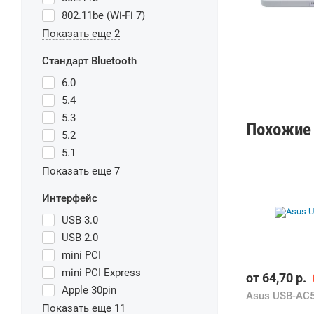
802.11be (Wi-Fi 7)
Показать еще 2
Стандарт Bluetooth
6.0
5.4
5.3
Похожие 
5.2
5.1
Показать еще 7
Интерфейс
USB 3.0
USB 2.0
mini PCI
mini PCI Express
от
64,70
р.
Apple 30pin
Asus USB-AC
Показать еще 11