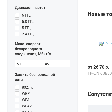
Диапазон частот
Новые то
6 ГГц
5.8 ГГц
5 ГГц
2.4 ГГц
Макс. скорость
беспроводного
соединения, Мбит/с
от
до
от
26,70
р.
TP-LINK UB50
Защита беспроводной
сети
802.1x
Сопутст
WEP
WPA
WPA2