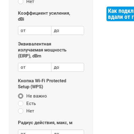
Нет
Как подкл
Коэффициент усиления,
вдали от 
dBi
от
до
Эквивалентная
излучаемая мощность
(EIRP), dBm
от
до
Кнопка Wi-Fi Protected
Setup (WPS)
Не важно
Есть
Нет
Радиус действия, макс, м