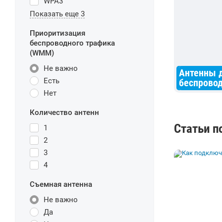
WPA3
Показать еще 3
Приоритизация
беспроводного трафика
(WMM)
Не важно
Антенны 
Есть
беспровод
Нет
Количество антенн
Статьи п
1
2
3
4
Съемная антенна
Не важно
Да