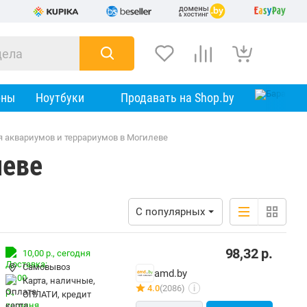
оны
Ноутбуки
Продавать на Shop.by
 аквариумов и террариумов в Могилеве
леве
С популярных
98,32
р.
10,00 р.,
сегодня
Самовывоз
amd.by
карта, наличные,
4.0
(2086)
i
ОПЛАТИ, кредит