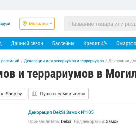
Могилев
д
Дачный сезон
Бассейны
Кредит 4%
Смартф
и рептилий
/
Декорации для аквариумов и террариумов
/
Декорации для
ов и террариумов в Моги
на Shop.by
Пункты самовывоза
Декорация DekSi Замок №105
Производитель:
Deksi
Вид декорации:
Замок