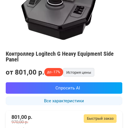
Контроллер Logitech G Heavy Equipment Side
Panel
от
801,00
p.
до -17%
История цены
Спросить AI
Все характеристики
801,00
р.
Быстрый заказ
970,00
р.