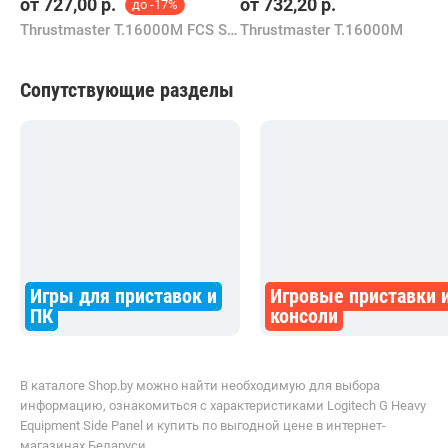
от
727,00
р.
от
732,20
р.
до -17%
Thrustmaster T.16000M FCS Space Sim Duo
Thrustmaster T.16000M
Сопутствующие разделы
Игры для приставок и
Игровые приставки 
ПК
консоли
В каталоге Shop.by можно найти необходимую для выбора
информацию, ознакомиться с характеристиками Logitech G Heavy
Equipment Side Panel и купить по выгодной цене в интернет-
магазинах Беларуси.