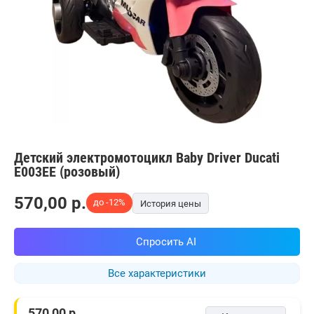
Детский электромотоцикл Baby Driver Ducati
E003EE (розовый)
570,00
p.
до -12%
История цены
Спросить AI
Все характеристики
570,00
р.