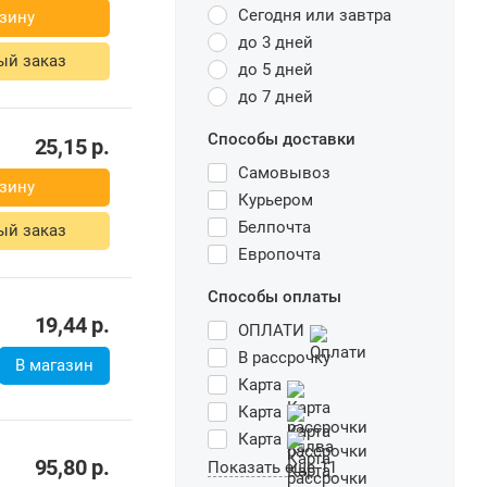
Сегодня или завтра
зину
до 3 дней
ый заказ
до 5 дней
до 7 дней
Способы доставки
25,15
р.
Самовывоз
зину
Курьером
Белпочта
ый заказ
Европочта
Способы оплаты
19,44
р.
ОПЛАТИ
В рассрочку
В магазин
Карта
Карта
Карта
95,80
р.
Показать еще 11