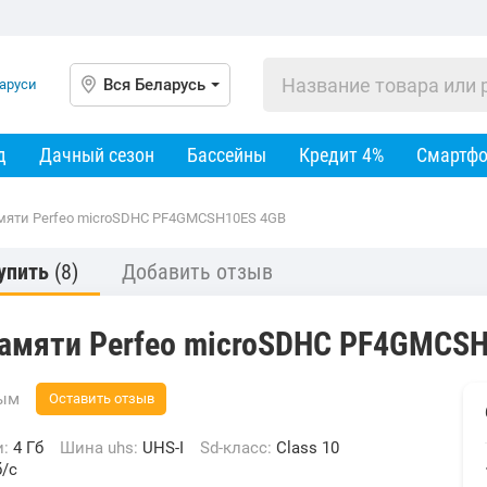
Вся Беларусь
д
Дачный сезон
Бассейны
Кредит 4%
Смартф
мяти Perfeo microSDHC PF4GMCSH10ES 4GB
упить
(8)
Добавить отзыв
памяти Perfeo microSDHC PF4GMCS
вым
Оставить отзыв
и:
4 Гб
Шина uhs:
UHS-I
Sd-класс:
Class 10
б/с