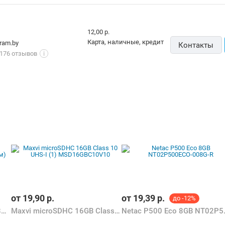
12,00 р.
карта, наличные, кредит
ram.by
Контакты
176 отзывов
i
от
19,90
р.
от
19,39
р.
до -12%
Maxvi microSDHC 8GB MSD8GBC10V10 (с адаптером)
Maxvi microSDHC 16GB Class 10 UHS-I (1) MSD16GBC10V10
Netac P500