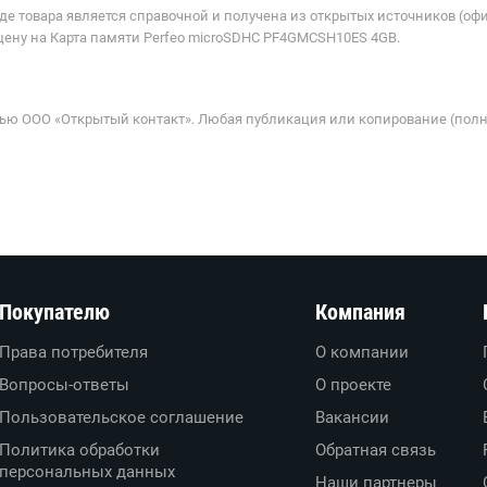
де товара является справочной и получена из открытых источников (оф
цену на Карта памяти Perfeo microSDHC PF4GMCSH10ES 4GB.
ью ООО «Открытый контакт». Любая публикация или копирование (полн
Покупателю
Компания
Права потребителя
О компании
Вопросы-ответы
О проекте
Пользовательское соглашение
Вакансии
Политика обработки
Обратная связь
персональных данных
Наши партнеры