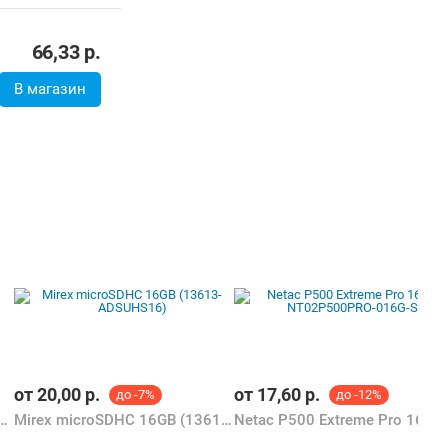
66,33
р.
В магазин
от
20,00
р.
от
17,60
р.
до -7%
до -12%
 Eco 8GB NT02P500ECO-008G-R
Mirex microSDHC 16GB (13613-ADSUHS16)
Netac P500 Extreme P