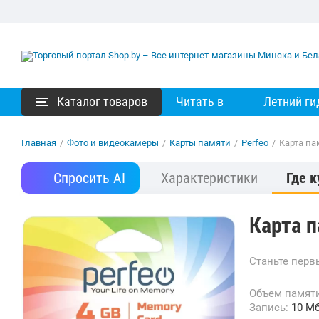
Каталог товаров
Читать в
Летний ги
Главная
/
Фото и видеокамеры
/
Карты памяти
/
Perfeo
/
Карта па
Спросить AI
Характеристики
Где к
Карта 
Станьте пер
Объем памят
Запись:
10 М