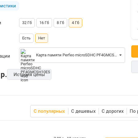
ристики
и
32 Гб
16 Гб
8 Гб
4 Гб
Есть
Нет
Карта памяти Perfeo microSDHC PF4GMCSH10ES 4GB
рации
p.
История цены
С популярных
С дешевых
С дорогих
По 