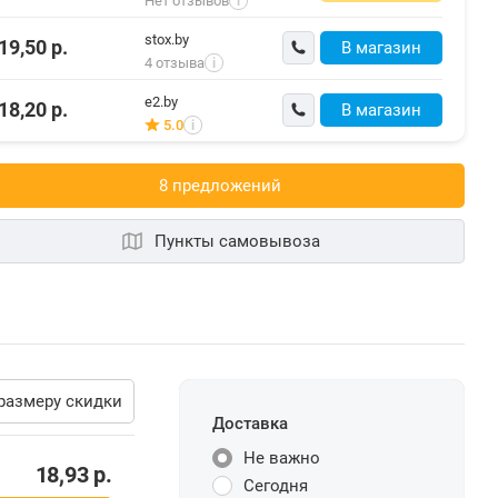
Нет отзывов
i
stox.by
19,50
р.
В магазин
4 отзыва
i
e2.by
18,20
р.
В магазин
5.0
i
8 предложений
Пункты самовывоза
размеру скидки
Доставка
Не важно
18,93
р.
Сегодня