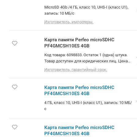
MicroSD 4Gb /4 ГБ, класс 10, UHS-I (класс U1),
запись: 10 МБ/с
Изготовитель, импортеры.
Карта памяти Perfeo microSDHC
PF4GMCSH10ES 4GB
Код товара: 6098833. Остаток 1 (одна) штука.
Товар доступен для юридических лиц. Цена
указана с НДС. Доставка по Минску и РБ.
Изготовитель, гарантийный срок.
Самовывоз (площадь Бангалор). О товаре: 4 ГБ,
класс 10, UHS-I (класс U1), запись: 10 МБ/с
Карта памяти Perfeo microSDHC
PF4GMCSH10ES 4GB
4 ГБ, класс 10, UHS-I (класс U1), запись: 10 МБ/
с
Карта памяти Perfeo microSDHC
PF4GMCSH10ES 4GB