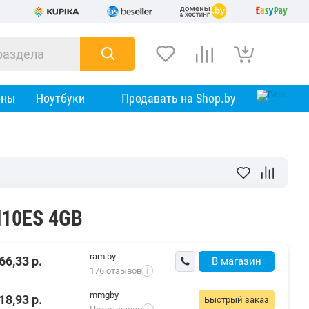
оны
Ноутбуки
Продавать на Shop.by
H10ES 4GB
ram.by
66,33
р.
В магазин
176 отзывов
i
mmgby
18,93
р.
Быстрый заказ