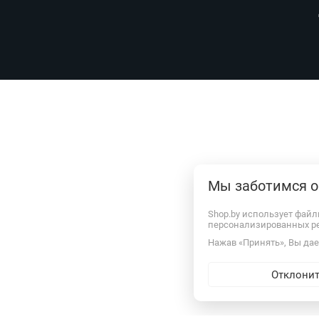
Мы заботимся о
Shop.by использует файл
персонализированных р
Нажав «Принять», Вы дает
Отклони