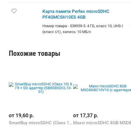
НДС20% (счета от 100руб.)
Карта памяти Perfeo microSDHC
PF4GMCSH10ES 4GB
Номер товара - 538959-5. 4 ГБ, класс 10, UHS-I
(класс U1), запись: 10 МБ/с
Похожие товары
от
19,60
р.
от
17,37
р.
SmartBuy microSDHC (Class 10) 8 Гб + SD адаптер (SB8GBSDCL10-01)