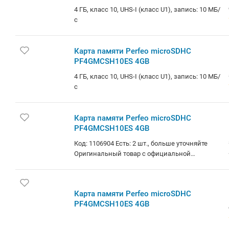
4 ГБ, класс 10, UHS-I (класс U1), запись: 10 МБ/
с
Карта памяти Perfeo microSDHC
PF4GMCSH10ES 4GB
4 ГБ, класс 10, UHS-I (класс U1), запись: 10 МБ/
с
Карта памяти Perfeo microSDHC
PF4GMCSH10ES 4GB
Код: 1106904 Есть: 2 шт., больше уточняйте
Оригинальный товар с официальной
гарантией. Доступно в кредит и лизинг.
Самовывоз: Независимости
102(м.Московская), Братская
Карта памяти Perfeo microSDHC
13(м.Аэродромная) (+1 день). Доставка: по
PF4GMCSH10ES 4GB
Беларуси курьером (за 1-3 дня) и в отделения
Европочты (Минск 1 день, РБ до 4х дней).
Корпоративным клиентам: стоимость с