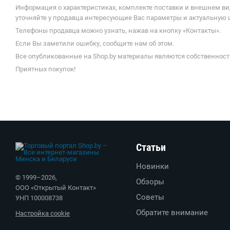
Информация о характеристиках, комплекте поставки и внешнем ви
уточняйте у продавца интересующие Вас параметры и актуальную 
Телефоны продавца можно узнать, нажав на кнопку «Контакты».
Если Вы заметили ошибку, сообщите нам об этом.
Все опубликованные на Shop.by материалы являются собственност
Приятных покупок!
Статьи
Новинки
© 1999–
2026
,
Обзоры
ООО «Открытый Контакт»
Советы
УНП 100008738
Обратите внимание
Настройка cookie