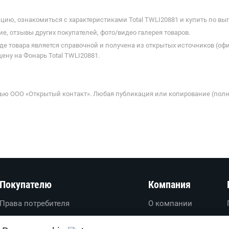
ию, ознакомиться с характеристиками Total TWLI20881 и купить по выг
е, отзывы других покупателей, фото/видео галерея товаров.
де товара является справочной и получена из открытых источников (оф
ену на Фонарь Total TWLI20881.
ью ООО «Открытый контакт». Любая публикация или копирование (полн
Покупателю
Компания
Права потребителя
О компании
Вопросы-ответы
О проекте