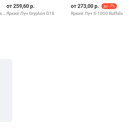
от
259,60
р.
от
273,00
р.
до -7%
Armytek Elf C2 USB-C Победа (белый)
Яркий Луч Gryphon G18
Яркий Луч S-1000 Buffalo