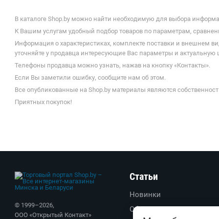
В каталоге Shop.by можно найти необходимую для выбора информац
К Вашим услугам удобный подбор товаров по параметрам, сравнени
Информация о характеристиках, комплекте поставки и внешнем ви
уточняйте у продавца интересующие Вас параметры и актуальную ц
Телефоны продавца можно узнать, нажав на кнопку «Контакты».
Если Вы заметили ошибку, сообщите нам об этом.
Все опубликованные на Shop.by материалы являются собственност
Приятных покупок!
Статьи
Новинки
© 1999–
2026
,
Обзоры
ООО «Открытый Контакт»