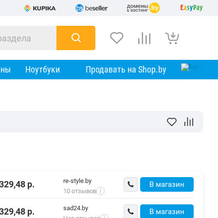
оны
Ноутбуки
Продавать на Shop.by
re-style.by
329,48
р.
В магазин
10 отзывов
i
sad24.by
329,48
р.
В магазин