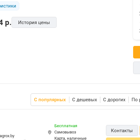
ристики
4
p.
История цены
С популярных
С дешевых
С дорогих
По 
Бесплатная
Контакты
Самовывоз
agrox.by
карта, наличные