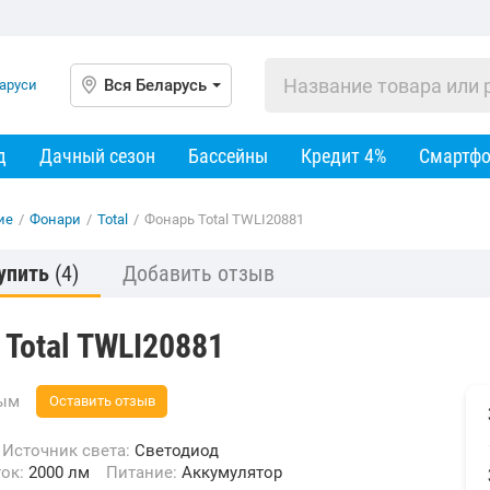
Вся Беларусь
д
Дачный сезон
Бассейны
Кредит 4%
Смартф
ие
/
Фонари
/
Total
/
Фонарь Total TWLI20881
упить
(4)
Добавить отзыв
Total TWLI20881
вым
Оставить отзыв
Источник света:
Светодиод
ток:
2000 лм
Питание:
Аккумулятор