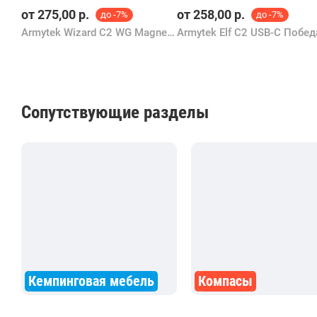
от
275,00
р.
от
258,00
р.
до -7%
до -7%
Armytek Wizard C2 WG Magnet USB (теплый свет)
Сопутствующие разделы
Кемпинговая мебель
Компасы