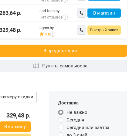
Нет отзывов
i
sad-tech.by
263,64
р.
В магазин
Нет отзывов
i
agrox.by
329,48
р.
Быстрый заказ
4.0
i
4 предложения
Пункты самовывоза
размеру скидки
Доставка
Не важно
329,48
р.
Сегодня
В корзину
Сегодня или завтра
до 3 дней