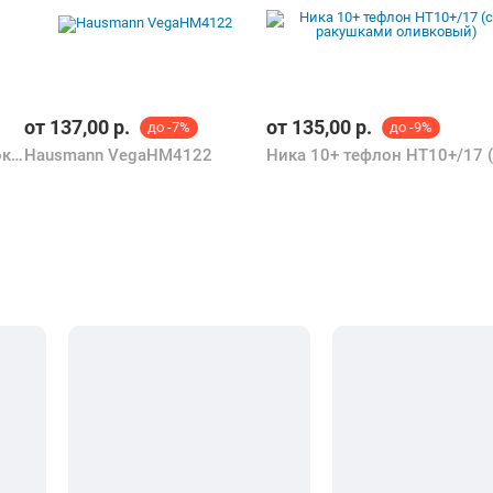
от
137,00
р.
от
135,00
р.
до -7%
до -9%
Ника 9 Тефлон / НТ9/Ш (шоколад)
Hausmann VegaHM4122