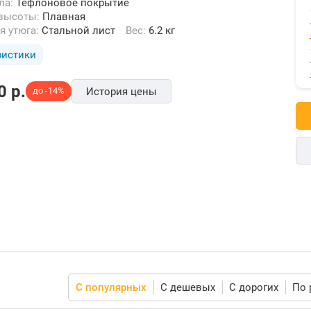
хла:
Тефлоновое покрытие
 высоты:
Плавная
ля утюга:
Стальной лист
Вес:
6.2 кг
ристики
0
p.
до -14%
История цены
С популярных
С дешевых
С дорогих
По 