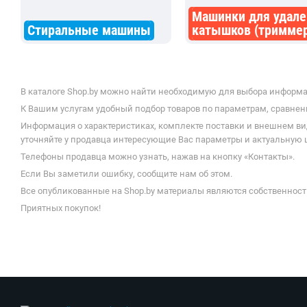
Машинки для удале
Стиральные машины
катышков (тримме
В каталоге Shop.by можно найти необходимую для выбора информа
К Вашим услугам удобный подбор товаров по параметрам, сравнени
Информация о характеристиках, комплекте поставки и внешнем ви
уточняйте у продавца интересующие Вас параметры и актуальную ц
Телефоны продавца можно узнать, нажав на кнопку «Контакты».
Если Вы заметили ошибку, сообщите нам об этом.
Все опубликованные на Shop.by материалы являются собственност
Приятных покупок!