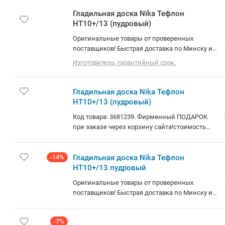
Гладильная доска Nika Тефлон
НТ10+/13 (пудровый)
Оригинальные товары от проверенных
поставщиков! Быстрая доставка по Минску и
РБ. О товаре: 122×40 см, тефлоновый чехол,
Изготовитель, гарантийный срок.
полочка для глажения рукавов, розетка
Гладильная доска Nika Тефлон
НТ10+/13 (пудровый)
Код товара: 3681239. Фирменный ПОДАРОК
при заказе через корзину сайта!стоимость
товара на сайте указана с учетом
скидки.информация о наличии и сроках
-14%
доставки носит справочный характер.точную
Гладильная доска Nika Тефлон
информацию уточняйте у менеджера. Общая
НТ10+/13 пудровый
информация ??Текст описания составлен при
Оригинальные товары от проверенных
помощи искусственного интеллекта. ?
поставщиков! Быстрая доставка по Минску и
Гладильная доска Nika Тефлон НТ10+/13 — это
РБ.
идеальный помощник для вашего домашнего
хозяйства. С её помощью вы сможете легко и
-7%