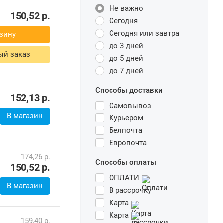
Не важно
150,52
р.
Сегодня
Сегодня или завтра
зину
до 3 дней
ый заказ
до 5 дней
до 7 дней
Способы доставки
152,13
р.
Самовывоз
В магазин
Курьером
Белпочта
Европочта
174,26
р.
Способы оплаты
150,52
р.
ОПЛАТИ
В магазин
В рассрочку
Карта
Карта
159,40
р.