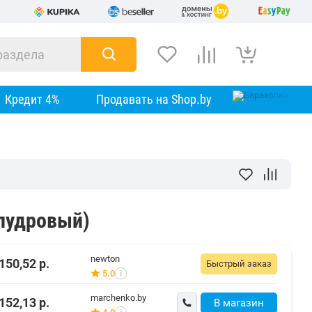
Кредит 4%
Продавать на Shop.by
(пудровый)
newton
150,52
р.
Быстрый заказ
5.0
i
marchenko.by
152,13
р.
В магазин