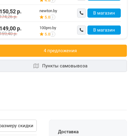
4.0
i
150,52
р.
newton.by
В магазин
174,26
р.
5.0
i
149,00
р.
100pro.by
В магазин
159,40
р.
5.0
i
4 предложения
Пункты самовывоза
размеру скидки
Доставка