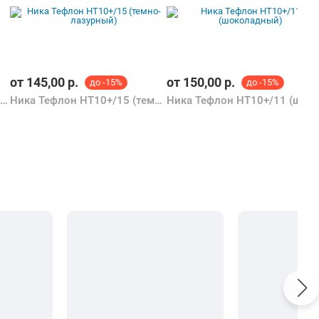
от
145,00
р.
от
150,00
р.
до -15%
до -15%
Ника 10+ тефлон НТ10+/17 (с ракушками оливковый)
Ника Тефлон НТ10+/15 (темно-лазурный)
Ника Тефлон НТ10+/11 (шо