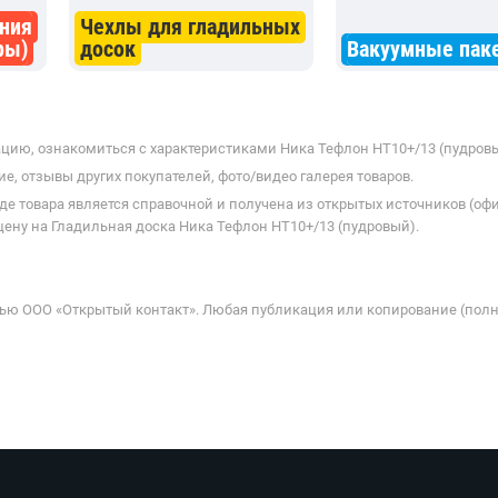
ния
Чехлы для гладильных
ры)
досок
Вакуумные пак
цию, ознакомиться с характеристиками Ника Тефлон НТ10+/13 (пудровый
е, отзывы других покупателей, фото/видео галерея товаров.
де товара является справочной и получена из открытых источников (оф
ену на Гладильная доска Ника Тефлон НТ10+/13 (пудровый).
ью ООО «Открытый контакт». Любая публикация или копирование (полн