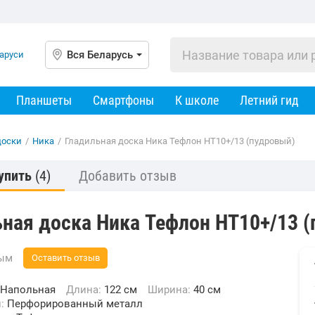
Вся Беларусь
Планшеты
Смартфоны
К школе
Летний гид
доски
/
Ника
/
Гладильная доска Ника Тефлон НТ10+/13 (пудровый)
упить
(4)
Добавить отзыв
ьная доска Ника Тефлон НТ10+/13 
вым
Оставить отзыв
Напольная
Длина:
122 см
Ширина:
40 см
и:
Перфорированный металл