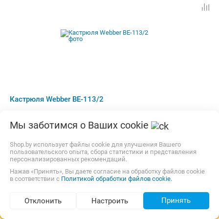
Кастрюля Webber BE-113/2
Тип:
Кастрюля
Объем:
5.2 л
Диаметр:
22 см
Мы заботимся о Ваших cookie
материал:
Нержавеющая сталь
крышка:
Стеклянная
ручка:
Сталь
Shop.by использует файлы cookie для улучшения Вашего
Бесплатная,
завтра
Самовывоз
пользовательского опыта, сбора статистики и представления
карта, наличные, ОПЛАТИ
персонализированных рекомендаций.
Нажав «Принять», Вы даете согласие на обработку файлов cookie
от
35,40
p.
5 предложений
в соответствии с
Политикой обработки файлов cookie.
Сравнить цены
Принять
Отклонить
Настроить
Подбор по параметрам (43)