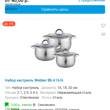
от
40,00
p.
5 предложений
Сравнить цены
до -6%
Набор кастрюль Webber BE-616/6
Тип:
Набор кастрюль
диаметр:
16, 18, 20 см
объем:
2.1, 2.9, 3.9 л
материал:
Нержавеющая сталь
крышка:
Стеклянная
ручка:
Сталь
5,00 р.,
завтра
Самовывоз
карта, наличные, рассрочка, ОПЛАТИ, кредит