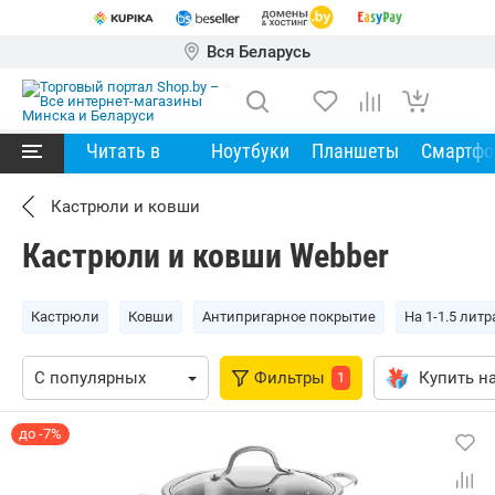
Вся Беларусь
Читать в
Ноутбуки
Планшеты
Смартф
Кастрюли и ковши
Кастрюли и ковши Webber
Кастрюли
Ковши
Антипригарное покрытие
На 1-1.5 литр
Фильтры
Купить на
1
до -7%