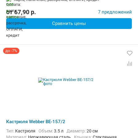
от
67,90
p.
7 предложений
Сравнить цены
до -7%
Кастрюля Webber BE-157/2
Тип:
Кастрюля
Объем:
3.5 л
Диаметр:
20 см
материал:
Нержавеющая сталь
крышка:
Стеклянная