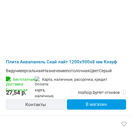
Плита Аквапанель Скай лайт 1200х900х8 мм Кнауф
ВидуниверсальнаяНазначениепотолочнаяЦветСерый
Бесплатная
карта, наличные, рассрочка, кредит
27,54
р.
mshop.by
Нет отзывов
i
В магазин
Контакты