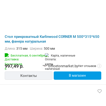
Стол прикроватный Karlinwood CORNER M 500*315*650
мм, фанера натуральная
Длина:
315 мм
Ширина:
500 мм
Бесплатная,
6 сентября
карта, наличные
997,49
р.
officetonmarket.by
Нет отзывов
i
В магазин
Контакты