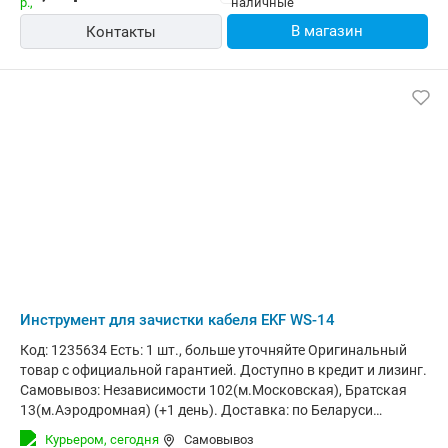
жилы._x000D_ Двухкомпонентные эргономичные рукоятки
В магазин
Контакты
обеспечивают удобный захват._x000D_ Регулируемый
ограничитель длины снятия изоляции для улучшения
точности работ._x000D_ Закалка лезвий обеспечивает
повышенный ресурс работы._x000D_ Усиленный воронёный
корпус защищён от коррозии. Основные - Тип: инструмент
для зачистки кабеля Размеры и вес - Длина: 250 мм -
Ширина: 110 мм - Высота: 40 мм
Инструмент для зачистки кабеля EKF WS-14
Код: 1235634 Есть: 1 шт., больше уточняйте Оригинальный
товар с официальной гарантией. Доступно в кредит и лизинг.
Самовывоз: Независимости 102(м.Московская), Братская
13(м.Аэродромная) (+1 день). Доставка: по Беларуси
курьером (за 1-3 дня) и в отделения Европочты (Минск 1
Курьером,
сегодня
Самовывоз