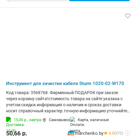
Инструмент для зачистки кабеля Sturm 1020-02-W170
Код товара: 3568768. Фирменный ПОДАРОК при заказе
через корзину сайта!стоимость товара на сайте указана с
учетом скидки.информация о наличии и сроках доставки
носит справочный характер.точную информацию уточняйте
у менеджера. Общая информация Особенности:_x000D_
15,00 р.,
завтра
Самовывоз
карта, наличные
Усиленная конструкция позволяет пользоваться
инструментом дольше аналогов._x000D_ Прецизионно
50,66
р.
marchenko.by
4.0
(372)
i
заточенные стальные лезвия снимут изоляцию не задевая