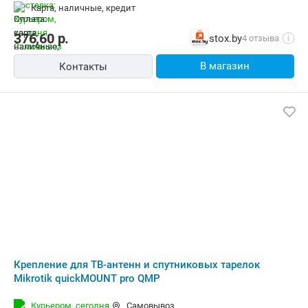
день, РБ до 4х дней). Корпоративным клиентам: стоимость с
карта, наличные, кредит
НДС20% (счета от 100руб.)
376,60
р.
stox.by
4 отзыва
i
В магазин
Контакты
Крепление для ТВ-антенн и спутниковых тарелок
Mikrotik quickMOUNT pro QMP
Курьером,
сегодня
Самовывоз