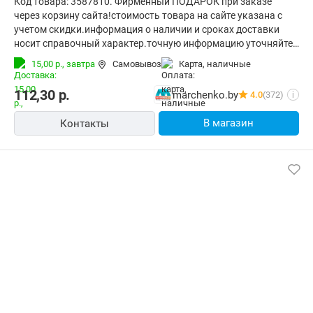
Код товара: 3587810. Фирменный ПОДАРОК при заказе
через корзину сайта!стоимость товара на сайте указана с
учетом скидки.информация о наличии и сроках доставки
носит справочный характер.точную информацию уточняйте
у менеджера. Общая информация Инструменты для снятия
15,00 р.,
завтра
Самовывоз
карта, наличные
изоляции изготовлены из высококачественной стали с
закалкой рабочих поверхностей, предназначены для
112,30
р.
marchenko.by
4.0
(372)
i
профессионального применения. Обладают повышенным
ресурсом, обеспечивают наивысшее качество
В магазин
Контакты
электромонтажных работ. Основные - Тип: инструмент для
зачистки кабеля Размеры и вес - Длина: 205 мм