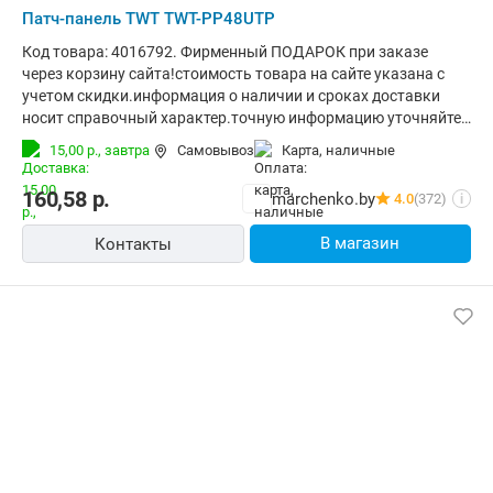
Патч-панель TWT TWT-PP48UTP
Код товара: 4016792. Фирменный ПОДАРОК при заказе
через корзину сайта!стоимость товара на сайте указана с
учетом скидки.информация о наличии и сроках доставки
носит справочный характер.точную информацию уточняйте
у менеджера. Общая информация Основные Тип: патч-панель
15,00 р.,
завтра
Самовывоз
карта, наличные
Назначение: для сетевого оборудования Разъемы: RJ45
Категория витой пары: Cat5e Цвет: черный
160,58
р.
marchenko.by
4.0
(372)
i
В магазин
Контакты