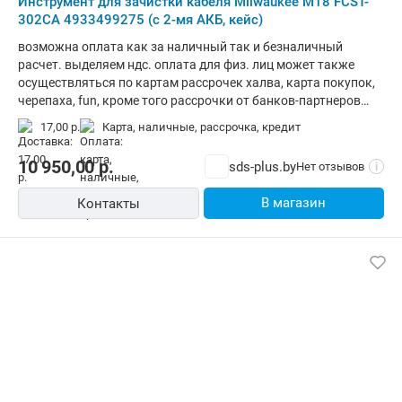
Инструмент для зачистки кабеля Milwaukee M18 FCST-
302CA 4933499275 (с 2-мя АКБ, кейс)
возможна оплата как за наличный так и безналичный
расчет. выделяем ндс. оплата для физ. лиц может также
осуществляться по картам рассрочек халва, карта покупок,
черепаха, fun, кроме того рассрочки от банков-партнеров
альфа-банк, беларусбанк, паритетбанк и в кредит. стоимость
17,00 р.
карта, наличные, рассрочка, кредит
может отличаться в зависимости от выбранной формы
оплаты.
10 950,00
р.
sds-plus.by
Нет отзывов
i
В магазин
Контакты