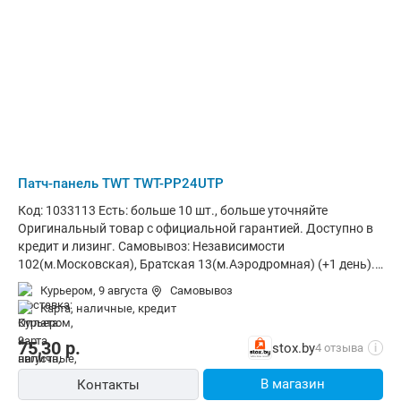
Патч-панель TWT TWT-PP24UTP
Код: 1033113 Есть: больше 10 шт., больше уточняйте
Оригинальный товар с официальной гарантией. Доступно в
кредит и лизинг. Самовывоз: Независимости
102(м.Московская), Братская 13(м.Аэродромная) (+1 день).
Доставка: по Беларуси курьером (за 1-3 дня) и в отделения
Курьером,
9 августа
Самовывоз
Европочты (Минск 1 день, РБ до 4х дней). Корпоративным
карта, наличные, кредит
клиентам: стоимость с НДС20% (счета от 100руб.)
75,30
р.
stox.by
4 отзыва
i
В магазин
Контакты