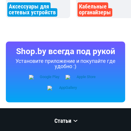
Аксессуары для
Кабельные
сетевых устройств
органайзеры
Shop.by всегда под рукой
Установите приложение и покупайте где
удобно :)
Статьи