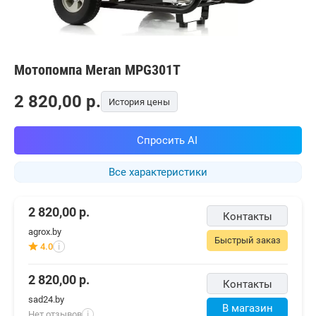
Мотопомпа Meran MPG301T
2 820,00
p.
История цены
Спросить AI
Все характеристики
2 820,00
р.
Контакты
agrox.by
Быстрый заказ
4.0
i
2 820,00
р.
Контакты
sad24.by
В магазин
Нет отзывов
i