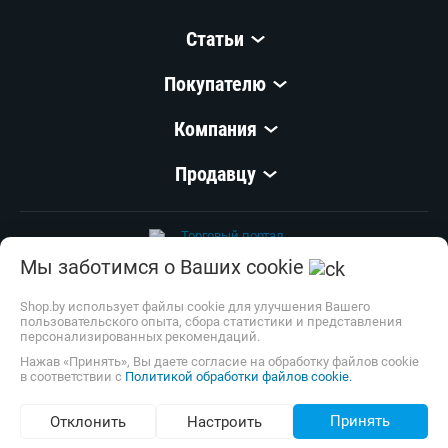
Статьи
Покупателю
Компания
Продавцу
Мы заботимся о Ваших cookie
© 1999–
2026
,
ООО «Открытый Контакт»
УНП 100008738
Shop.by использует файлы cookie для улучшения Вашего
пользовательского опыта, сбора статистики и представления
Настройка cookie
персонализированных рекомендаций.
Нажав «Принять», Вы даете согласие на обработку файлов cookie
в соответствии с
Политикой обработки файлов cookie.
Принять
Отклонить
Настроить