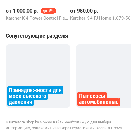
от
1 000,00
р.
от
980,00
р.
до -5%
Karcher K 4 Power Control Flex 1.324-300.0
Ka
Сопутствующие разделы
Принадлежности для
моек высокого
Пылесосы
давления
автомобильные
В каталоге Shop.by можно найти необходимую для выбора
информацию, ознакомиться с характеристиками Dedra DED8826