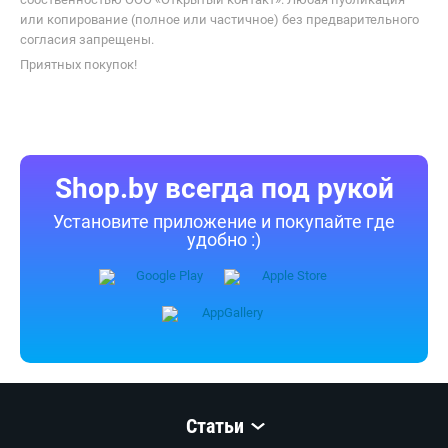
Все опубликованные на Shop.by материалы являются
собственностью ООО «Открытый контакт». Любая публикация
или копирование (полное или частичное) без предварительного
согласия запрещены.
Приятных покупок!
Shop.by всегда под рукой
Установите приложение и покупайте где
удобно :)