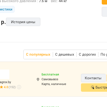
а высокого давления :
7.6 м
Вес:
44 кг
ристики
p.
История цены
С популярных
С дешевых
С дорогих
По 
Бесплатная
Контакты
Самовывоз
agrox.by
карта, наличные
4.0
(152)
Быстр
i