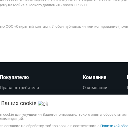
цену на Мойка высокого давления Zonsen HP3600.
ью ООО «Открытый контакт». Любая публикация или копирование (полн
Покупателю
Компания
Права потребителя
О компании
Вопросы-ответы
О проекте
 Ваших cookie
Пользовательское соглашение
Вакансии
Политика обработки
Обратная связь
ы cookie для улучшения Вашего пользовательского опыта, сбора статис
екомендаций.
персональных данных
Наши партнеры
е согласие на обработку файлов cookie в соответствии с
Политикой обра
Доставка и оплата