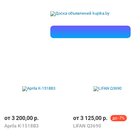
от
3 200,00
р.
от
3 125,00
р.
до -7%
Aprila K-1518B3
LIFAN Q3690