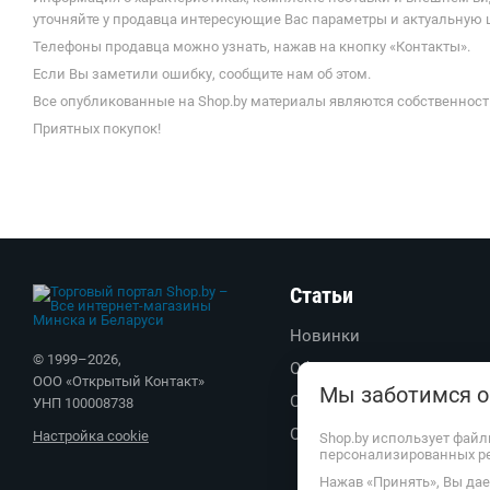
уточняйте у продавца интересующие Вас параметры и актуальную 
Телефоны продавца можно узнать, нажав на кнопку «Контакты».
Если Вы заметили ошибку, сообщите нам об этом.
Все опубликованные на Shop.by материалы являются собственност
Приятных покупок!
Статьи
Новинки
© 1999–
2026
,
Обзоры
ООО «Открытый Контакт»
Мы заботимся о
Советы
УНП 100008738
Обратите внимание
Настройка cookie
Shop.by использует файл
персонализированных р
Нажав «Принять», Вы дает