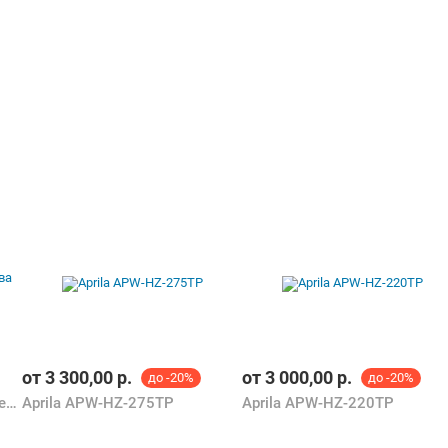
от
3 300,00
р.
от
3 000,00
р.
до -20%
до -20%
Aprila K-1518B3 (без подогрева воды)
Aprila APW-HZ-275TP
Aprila APW-HZ-220TP