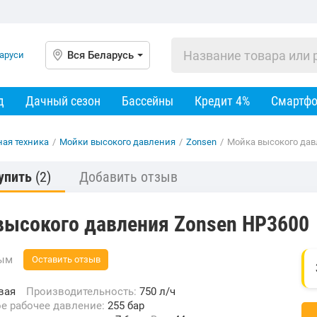
Вся Беларусь
д
Дачный сезон
Бассейны
Кредит 4%
Смартф
ная техника
/
Мойки высокого давления
/
Zonsen
/
Мойка высокого дав
упить
(2)
Добавить отзыв
высокого давления Zonsen HP3600
вым
Оставить отзыв
вая
Производительность:
750 л/ч
ое рабочее давление:
255 бар