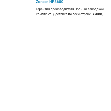
Zonsen HP3600
Гарантия производителя.Полный заводской
комплект.. Доставка по всей стране. Акции,
бонусы лучшие цены. Всем покупателям -
скидочная карта в подарок! Рассрочка, кредит,
Халва, Черепаха, безнал, ЕРИП.