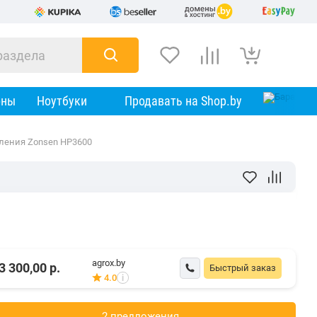
оны
Ноутбуки
Продавать на Shop.by
ления Zonsen HP3600
agrox.by
3 300,00
р.
Быстрый заказ
4.0
i
2 предложения