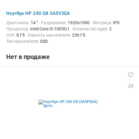
Ноутбук HP 240 G8 3A5V3EA
Диагональ:
14 "
Разрешение:
1920x1080
Матрица:
IPS
Процессор:
Intel Core i3-1005G1
Количество ядер:
2
ОЗУ:
8 Гб
Емкость накопителя:
256 Гб
Тип накопителя:
SSD
Графический адаптер:
Intel UHD Graphics
Операционная система:
без ОС
Цвет:
Черный
Вес:
1.52 кг
Нет в продаже