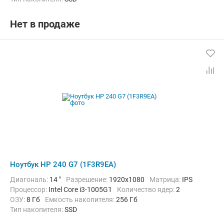
Графический адаптер:
Intel UHD Graphics G1
Операционная система:
Windows 10 Pro
Цвет:
Черный
Нет в продаже
Вес:
1.52 кг
Ноутбук HP 240 G7 (1F3R9EA)
Диагональ:
14 "
Разрешение:
1920x1080
Матрица:
IPS
Процессор:
Intel Core i3-1005G1
Количество ядер:
2
ОЗУ:
8 Гб
Емкость накопителя:
256 Гб
Тип накопителя:
SSD
Графический адаптер:
Intel HD Graphics