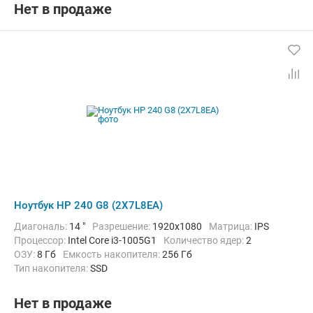
Операционная система:
Windows 10 Pro
Цвет:
Черный
Нет в продаже
Вес:
1.52 кг
Ноутбук HP 240 G8 (2X7L8EA)
Диагональ:
14 "
Разрешение:
1920x1080
Матрица:
IPS
Процессор:
Intel Core i3-1005G1
Количество ядер:
2
ОЗУ:
8 Гб
Емкость накопителя:
256 Гб
Тип накопителя:
SSD
Графический адаптер:
Intel UHD Graphics G1
Операционная система:
Windows 10 Pro
Цвет:
Черный
Нет в продаже
Вес:
1.52 кг