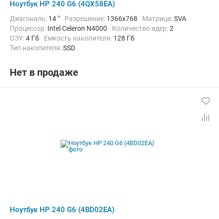
Ноутбук HP 240 G6 (4QX58EA)
Диагональ:
14 "
Разрешение:
1366x768
Матрица:
SVA
Процессор:
Intel Celeron N4000
Количество ядер:
2
ОЗУ:
4 Гб
Емкость накопителя:
128 Гб
Тип накопителя:
SSD
Графический адаптер:
Intel UHD Graphics 600
Операционная система:
без ОС
Цвет:
Черный
Вес:
1.85 кг
Нет в продаже
Ноутбук HP 240 G6 (4BD02EA)