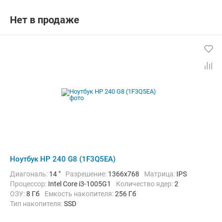
Графический адаптер:
Intel Iris Xe Graphics G7
Операционная система:
Windows 10 Pro
Цвет:
Черный
Нет в продаже
Вес:
1.52 кг
Ноутбук HP 240 G8 (1F3Q5EA)
Диагональ:
14 "
Разрешение:
1366x768
Матрица:
IPS
Процессор:
Intel Core i3-1005G1
Количество ядер:
2
ОЗУ:
8 Гб
Емкость накопителя:
256 Гб
Тип накопителя:
SSD
Графический адаптер:
Intel UHD Graphics