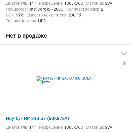
Диагональ:
14 "
Разрешение:
1366x768
Матрица:
SVA
Процессор:
Intel Core i5-7200U
Количество ядер:
2
ОЗУ:
4 Гб
Емкость накопителя:
500 Гб
Тип накопителя:
HDD
Графический адаптер:
Intel HD Graphics 620
Операционная система:
Windows 10 Pro
Цвет:
Черный
Нет в продаже
Вес:
1.85 кг
Ноутбук HP 240 G7 (6UK87EA)
Диагональ:
14 "
Разрешение:
1366x768
Матрица:
SVA