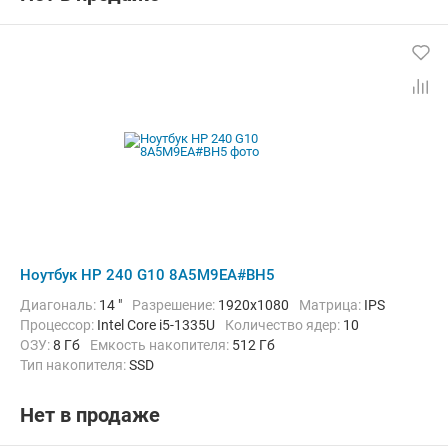
Ноутбук HP 240 G10 8A5M9EA#BH5
Диагональ:
14 "
Разрешение:
1920x1080
Матрица:
IPS
Процессор:
Intel Core i5-1335U
Количество ядер:
10
ОЗУ:
8 Гб
Емкость накопителя:
512 Гб
Тип накопителя:
SSD
Графический адаптер:
Intel Iris Xe Graphics
Операционная система:
без ОС
Цвет:
Черный
Вес:
1.36 кг
Нет в продаже