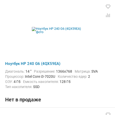
Ноутбук HP 240 G6 (4QX59EA)
Диагональ:
14 "
Разрешение:
1366x768
Матрица:
SVA
Процессор:
Intel Core i3-7020U
Количество ядер:
2
ОЗУ:
4 Гб
Емкость накопителя:
128 Гб
Тип накопителя:
SSD
Графический адаптер:
Intel HD Graphics 620
Операционная система:
Windows 10 Pro
Цвет:
Черный
Нет в продаже
Вес:
1.85 кг