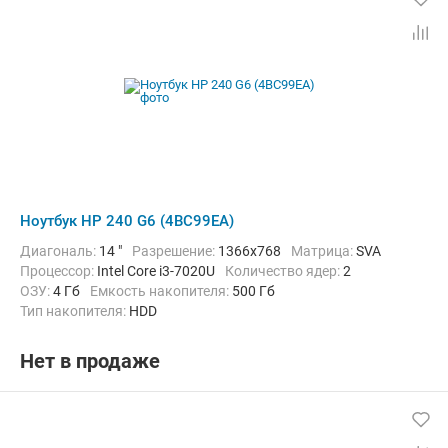
Ноутбук HP 240 G6 (4BC99EA)
Диагональ:
14 "
Разрешение:
1366x768
Матрица:
SVA
Процессор:
Intel Core i3-7020U
Количество ядер:
2
ОЗУ:
4 Гб
Емкость накопителя:
500 Гб
Тип накопителя:
HDD
Графический адаптер:
Intel HD Graphics 620
Операционная система:
без ОС
Цвет:
Черный
Вес:
1.85 кг
Нет в продаже