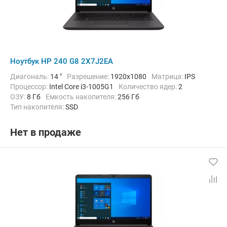
Ноутбук HP 240 G8 2X7J2EA
Диагональ:
14 "
Разрешение:
1920x1080
Матрица:
IPS
Процессор:
Intel Core i3-1005G1
Количество ядер:
2
ОЗУ:
8 Гб
Емкость накопителя:
256 Гб
Тип накопителя:
SSD
Графический адаптер:
Intel UHD Graphics
Операционная система:
Windows 10 Pro
Цвет:
Черный
Нет в продаже
Вес:
1.52 кг