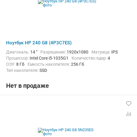
Ноутбук HP 240 G8 (4P3C7ES)
Диагональ:
14 "
Разрешение:
1920x1080
Матрица:
IPS
Процессор:
Intel Core i5-1035G1
Количество ядер:
4
ОЗУ:
8 Гб
Емкость накопителя:
256 Гб
Тип накопителя:
SSD
Графический адаптер:
Intel UHD Graphics G1
Операционная система:
Windows 10
Цвет:
Черный
Нет в продаже
Вес:
1.52 кг