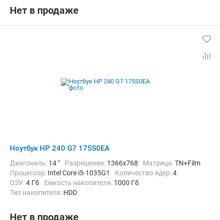
Операционная система:
Windows 10 Pro
Цвет:
Черный
Нет в продаже
Вес:
1.52 кг
Ноутбук HP 240 G7 175S0EA
Диагональ:
14 "
Разрешение:
1366x768
Матрица:
TN+Film
Процессор:
Intel Core i5-1035G1
Количество ядер:
4
ОЗУ:
4 Гб
Емкость накопителя:
1000 Гб
Тип накопителя:
HDD
Графический адаптер:
Intel UHD Graphics G1
Операционная система:
без ОС
Цвет:
Черный
Вес:
1.52 кг
Нет в продаже