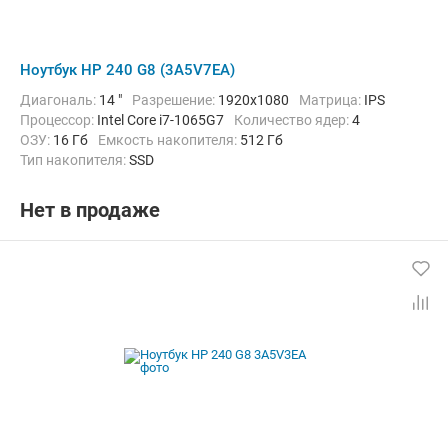
Ноутбук HP 240 G8 (3A5V7EA)
Диагональ:
14 "
Разрешение:
1920x1080
Матрица:
IPS
Процессор:
Intel Core i7-1065G7
Количество ядер:
4
ОЗУ:
16 Гб
Емкость накопителя:
512 Гб
Тип накопителя:
SSD
Графический адаптер:
Intel Iris Plus Graphics G7
Операционная система:
Windows 10 Pro
Цвет:
Черный
Нет в продаже
Вес:
1.52 кг