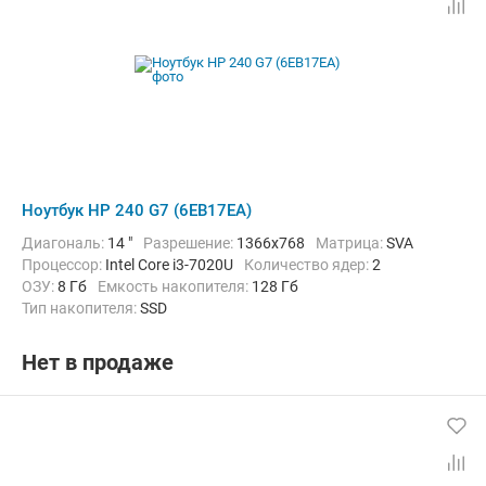
Ноутбук HP 240 G7 (6EB17EA)
Диагональ:
14 "
Разрешение:
1366x768
Матрица:
SVA
Процессор:
Intel Core i3-7020U
Количество ядер:
2
ОЗУ:
8 Гб
Емкость накопителя:
128 Гб
Тип накопителя:
SSD
Графический адаптер:
Intel HD Graphics 620
Операционная система:
без ОС
Цвет:
Черный
Вес:
1.52 кг
Нет в продаже