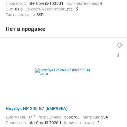
Процессор:
Intel Core i5-1035G1
Количество ядер:
4
ОЗУ:
8 Гб
Емкость накопителя:
256 Гб
Тип накопителя:
SSD
Графический адаптер:
Intel UHD Graphics G1
Операционная система:
Windows 10
Цвет:
Черный
Нет в продаже
Вес:
1.52 кг
Ноутбук HP 240 G7 (6MP99EA)
Диагональ:
14 "
Разрешение:
1366x768
Матрица:
SVA
Процессор:
Intel Core i3-7020U
Количество ядер:
2