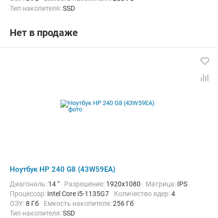
Тип накопителя:
SSD
Графический адаптер:
Intel UHD Graphics 620
Операционная система:
без ОС
Цвет:
Черный
Вес:
1.52 кг
Нет в продаже
Ноутбук HP 240 G8 (43W59EA)
Диагональ:
14 "
Разрешение:
1920x1080
Матрица:
IPS
Процессор:
Intel Core i5-1135G7
Количество ядер:
4
ОЗУ:
8 Гб
Емкость накопителя:
256 Гб
Тип накопителя:
SSD