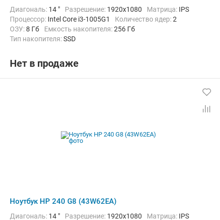
Диагональ:
14 "
Разрешение:
1920x1080
Матрица:
IPS
Процессор:
Intel Core i3-1005G1
Количество ядер:
2
ОЗУ:
8 Гб
Емкость накопителя:
256 Гб
Тип накопителя:
SSD
Графический адаптер:
Intel UHD Graphics G1
Операционная система:
Windows 10
Цвет:
Черный
Нет в продаже
Вес:
1.52 кг
Ноутбук HP 240 G8 (43W62EA)
Диагональ:
14 "
Разрешение:
1920x1080
Матрица:
IPS