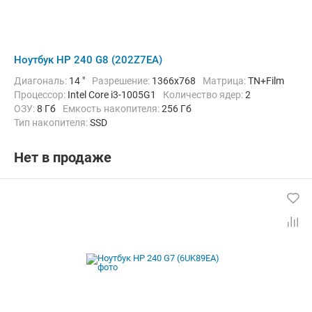
Ноутбук HP 240 G8 (202Z7EA)
Диагональ:
14 "
Разрешение:
1366x768
Матрица:
TN+Film
Процессор:
Intel Core i3-1005G1
Количество ядер:
2
ОЗУ:
8 Гб
Емкость накопителя:
256 Гб
Тип накопителя:
SSD
Графический адаптер:
Intel UHD Graphics G1
Операционная система:
без ОС
Цвет:
Черный
Вес:
1.52 кг
Нет в продаже