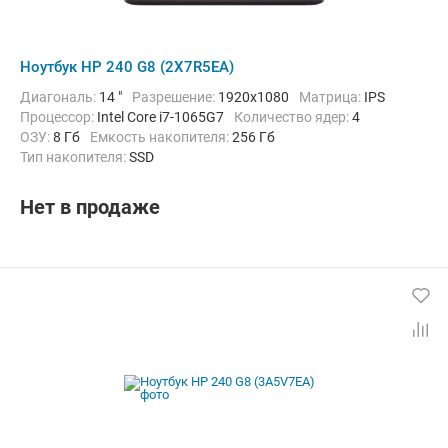
Ноутбук HP 240 G8 (2X7R5EA)
Диагональ:
14 "
Разрешение:
1920x1080
Матрица:
IPS
Процессор:
Intel Core i7-1065G7
Количество ядер:
4
ОЗУ:
8 Гб
Емкость накопителя:
256 Гб
Тип накопителя:
SSD
Графический адаптер:
Intel Iris Plus Graphics G7
Операционная система:
Windows 10 Pro
Цвет:
Черный
Нет в продаже
Вес:
1.52 кг