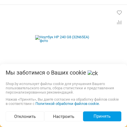
Мы заботимся о Ваших cookie
Ноутбук HP 240 G8 (32N65EA)
Shop.by использует файлы cookie для улучшения Вашего
Диагональ:
14 "
Разрешение:
1920x1080
Матрица:
IPS
пользовательского опыта, сбора статистики и представления
Процессор:
Intel Core i5-1035G1
Количество ядер:
4
персонализированных рекомендаций.
ОЗУ:
8 Гб
Емкость накопителя:
256 Гб
Нажав «Принять», Вы даете согласие на обработку файлов cookie
Тип накопителя:
SSD
в соответствии с
Политикой обработки файлов cookie.
Графический адаптер:
Intel UHD Graphics G1
Операционная система:
без ОС
Цвет:
Черный
Вес:
1.52 кг
Нет в продаже
Принять
Отклонить
Настроить
Подбор по параметрам (57)