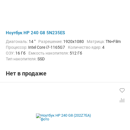
Ноутбук HP 240 G8 5N235ES
Диагональ:
14 "
Разрешение:
1920x1080
Матрица:
TN+Film
Процессор:
Intel Core i7-1165G7
Количество ядер:
4
ОЗУ:
16 Гб
Емкость накопителя:
512 Гб
Тип накопителя:
SSD
Графический адаптер:
Intel Iris Xe Graphics G7
Операционная система:
без ОС
Цвет:
Черный
Вес:
1.52 кг
Нет в продаже