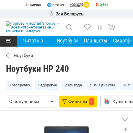
Вся Беларусь
Читать в
Ноутбуки
Планшеты
Смартф
Ноутбуки
Ноутбуки HP 240
В рассрочку
Недорогие
2025 года
с SSD диском
ОЗУ 1
Фильтры
Купить на
1