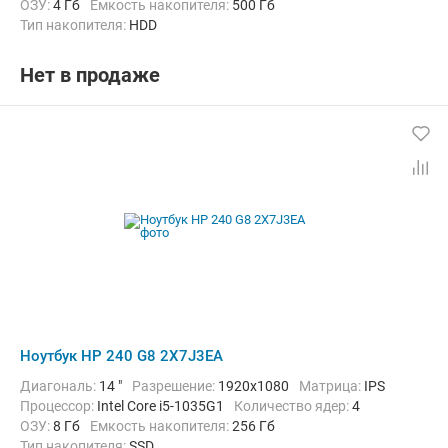
ОЗУ:
4 Гб
Емкость накопителя:
500 Гб
Тип накопителя:
HDD
Графический адаптер:
Intel HD Graphics 620
Операционная система:
Windows 10 Pro
Цвет:
Черный
Нет в продаже
Вес:
1.52 кг
Ноутбук HP 240 G8 2X7J3EA
Диагональ:
14 "
Разрешение:
1920x1080
Матрица:
IPS
Процессор:
Intel Core i5-1035G1
Количество ядер:
4
ОЗУ:
8 Гб
Емкость накопителя:
256 Гб
Тип накопителя:
SSD