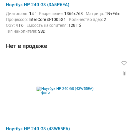
Ноутбук HP 240 G8 (3A5P6EA)
Диагональ:
14 "
Разрешение:
1366x768
Матрица:
TN+Film
Процессор:
Intel Core i3-1005G1
Количество ядер:
2
ОЗУ:
4 Гб
Емкость накопителя:
128 Гб
Тип накопителя:
SSD
Графический адаптер:
Intel UHD Graphics G1
Операционная система:
Windows 10 Pro
Цвет:
Черный
Нет в продаже
Вес:
1.52 кг
Ноутбук HP 240 G8 (43W55EA)