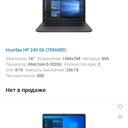
Ноутбук HP 240 G6 (7DE68ES)
Диагональ:
14 "
Разрешение:
1366x768
Матрица:
SVA
Процессор:
Intel Core i3-7020U
Количество ядер:
2
ОЗУ:
8 Гб
Емкость накопителя:
256 Гб
Тип накопителя:
SSD
Графический адаптер:
Intel HD Graphics 620
Операционная система:
без ОС
Цвет:
Черный
Вес:
1.85 кг
Нет в продаже