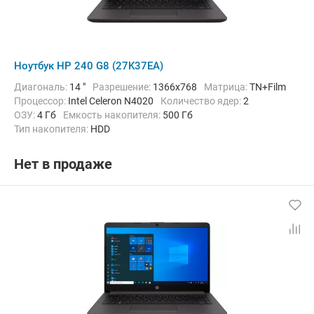
Ноутбук HP 240 G8 (27K37EA)
Диагональ:
14 "
Разрешение:
1366x768
Матрица:
TN+Film
Процессор:
Intel Celeron N4020
Количество ядер:
2
ОЗУ:
4 Гб
Емкость накопителя:
500 Гб
Тип накопителя:
HDD
Графический адаптер:
Intel UHD Graphics 600
Операционная система:
без ОС
Цвет:
Черный
Вес:
1.52 кг
Нет в продаже