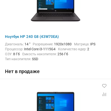
Ноутбук HP 240 G8 (43W70EA)
Диагональ:
14 "
Разрешение:
1920x1080
Матрица:
IPS
Процессор:
Intel Core i3-1115G4
Количество ядер:
2
ОЗУ:
8 Гб
Емкость накопителя:
256 Гб
Тип накопителя:
SSD
Графический адаптер:
Intel UHD Graphics Xe G4
Операционная система:
без ОС
Цвет:
Черный
Вес:
1.52 кг
Нет в продаже