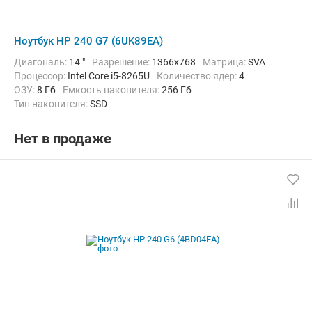
Ноутбук HP 240 G7 (6UK89EA)
Диагональ:
14 "
Разрешение:
1366x768
Матрица:
SVA
Процессор:
Intel Core i5-8265U
Количество ядер:
4
ОЗУ:
8 Гб
Емкость накопителя:
256 Гб
Тип накопителя:
SSD
Графический адаптер:
Intel UHD Graphics 620
Операционная система:
без ОС
Цвет:
Черный
Вес:
1.52 кг
Нет в продаже