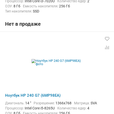
Процессор:
Intel Core i3-7020U
Количество ядер:
2
ОЗУ:
8 Гб
Емкость накопителя:
256 Гб
Тип накопителя:
SSD
Графический адаптер:
Intel HD Graphics 620
Операционная система:
Windows 10 Pro
Цвет:
Черный
Нет в продаже
Вес:
1.52 кг
Ноутбук HP 240 G7 (6MP98EA)
Диагональ:
14 "
Разрешение:
1366x768
Матрица:
SVA
Процессор:
Intel Core i5-8265U
Количество ядер:
4
ОЗУ:
8 Гб
Емкость накопителя:
256 Гб