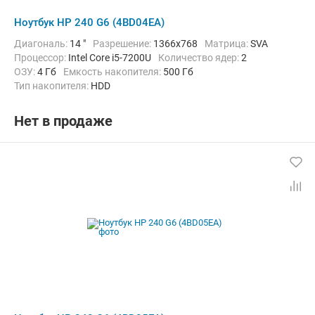
Ноутбук HP 240 G6 (4BD04EA)
Диагональ:
14 "
Разрешение:
1366x768
Матрица:
SVA
Процессор:
Intel Core i5-7200U
Количество ядер:
2
ОЗУ:
4 Гб
Емкость накопителя:
500 Гб
Тип накопителя:
HDD
Графический адаптер:
Intel HD Graphics 620
Операционная система:
без ОС
Цвет:
Темно-серый
Нет в продаже
Вес:
1.85 кг