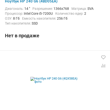
Ноутбук HP 240 G6 (4BD05EA)
Диагональ:
14 "
Разрешение:
1366x768
Матрица:
SVA
Процессор:
Intel Core i5-7200U
Количество ядер:
2
ОЗУ:
8 Гб
Емкость накопителя:
256 Гб
Тип накопителя:
SSD
Графический адаптер:
Intel HD Graphics 620
Операционная система:
без ОС
Цвет:
Темно-серый
Нет в продаже
Вес:
1.85 кг