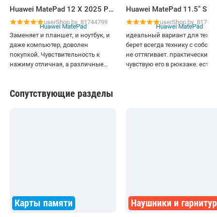
Huawei MatePad 12 X 2025 PaperMatte Wi-Fi LRT-W09 12GB/256GB с клавиатурой (белый)
userShop.by_81744799
userShop.by_81767
Заменяет и планшет, и ноутбук, и
идеальный вариант для тех, к
даже компьютер, доволен
берет всегда технику с собой.
покупкой. Чувствительность к
не оттягивает. практически не
нажиму отличная, а различные
чувствую его в рюкзаке. есть 
кисти дают возможность творить
просит)) экран пейпер мет. эт
шедевры. еще понравилась
крутая инновация. мне
Сопутствующие разделы
возможность подключения к
понравилось- первый раз так
другим устройствам хуевей, легко
планшет у меня. отражения,
перенёс фотографии с телефона на
бликов нет, картинка выгляди
планшет
очень близка с бумагой. глаза
реально перестали уставать
Карты памяти
Наушники и гарниту