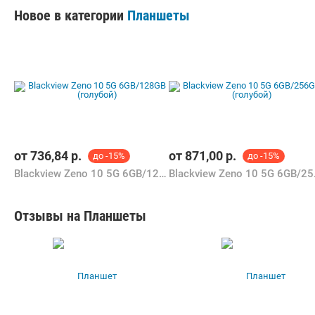
Новое в категории
Планшеты
от
736,84
р.
от
871,00
р.
до -15%
до -15%
Blackview Zeno 10 5G 6GB/128GB (голубой)
Blackvi
Отзывы на Планшеты