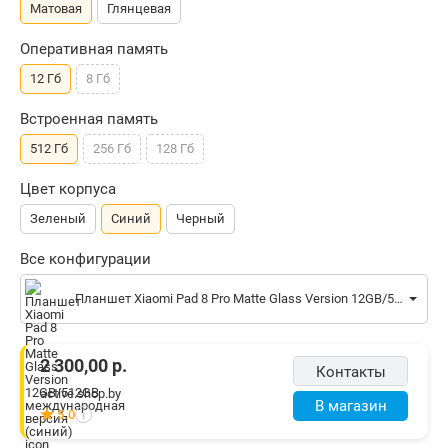
Матовая
Глянцевая
Оперативная память
12 Гб
8 Гб
Встроенная память
512 Гб
256 Гб
128 Гб
Цвет корпуса
Зеленый
Синий
Черный
Все конфигурации
Планшет Xiaomi Pad 8 Pro Matte Glass Version 12GB/512GB международная версия (синий)
2 300,00
р.
Контакты
active.shop.by
В магазин
5.0
i