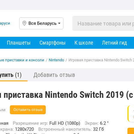
Вся Беларусь
Планшеты
Смартфоны
К школе
Летний гид
ые приставки и консоли
/
Nintendo
/
Игровая приставка Nintendo Switch 
упить
(1)
Добавить отзыв
 приставка Nintendo Switch 2019 (
вым
Оставить отзыв
вная
Разрешение игр:
Full HD (1080p)
Экран:
6.2 "
экрана:
1280x720
Встроенный накопитель:
32 Гб