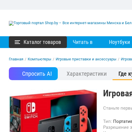
Каталог товаров
Читать в
Ноутбуки
Главная
/
Компьютеры
/
Игровые приставки и аксессуары
/
Игров
Спросить AI
Характеристики
Где к
Игровая
Станьте пер
Тип:
Портати
Разрешение 