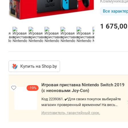
Коммуникац
Все характе
1 675,00
Купить на Shop.by
Игров
прист
Ninten
-19%
Switch
(с
Код 223
неоно
✔️Для с
Joy-Co
покупо
Изготов
выбира
гарант