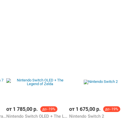
от
1 785,00
р.
от
1 675,00
р.
до -19%
до -19%
MSI Claw A1M (Intel Core Ultra 7 155H, 1ТБ)
Nintendo Switch OLED + The Legend of Zelda
Nintendo Switch 2