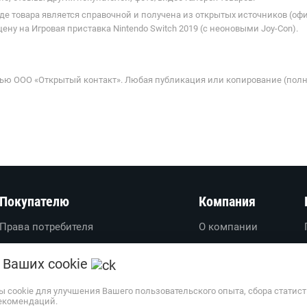
де товара является справочной и получена из открытых источников (оф
ну на Игровая приставка Nintendo Switch 2019 (с неоновыми Joy-Con).
ью ООО «Открытый контакт». Любая публикация или копирование (полн
Покупателю
Компания
Права потребителя
О компании
Вопросы-ответы
О проекте
 Ваших cookie
Пользовательское соглашение
Вакансии
Политика обработки
Обратная связь
ы cookie для улучшения Вашего пользовательского опыта, сбора статис
персональных данных
екомендаций.