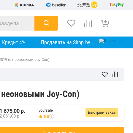
Кредит 4%
Продавать на Shop.by
2019 (с неоновыми Joy-Con)
с неоновыми Joy-Con)
1 675,00
р.
yoursale
Быстрый заказ
2 061,00
р.
5.0
i
1 предложениe