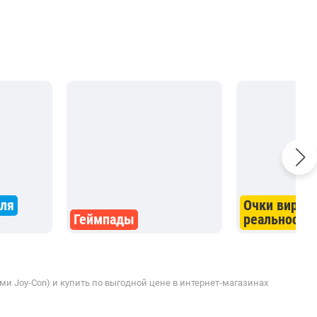
для
Очки вирту
Геймпады
реальности
и Joy-Con) и купить по выгодной цене в интернет-магазинах