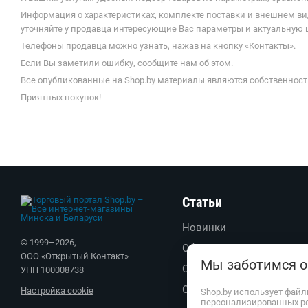
Информация о характеристиках, комплекте поставки и внешнем ви
уточняйте у продавца интересующие Вас параметры и актуальную це
Телефоны продавца можно узнать, нажав на кнопку «Контакты».
Если Вы заметили ошибку, сообщите нам об этом.
Все опубликованные на Shop.by материалы являются собственност
Приятных покупок!
Статьи
Новинки
© 1999–
2026
,
Обзоры
ООО «Открытый Контакт»
Мы заботимся о
Советы
УНП 100008738
Обратите внимание
Настройка cookie
Shop.by использует файл
персонализированных р