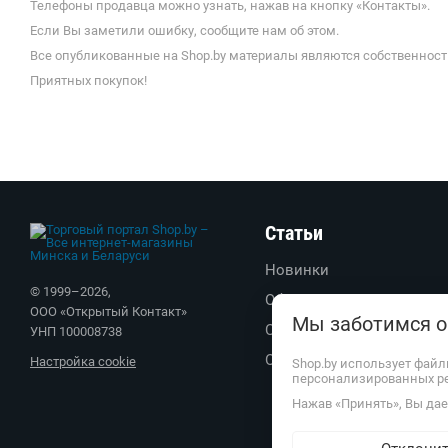
Телефоны продавца можно узнать, нажав на кнопку «Контакты».
Если Вы заметили ошибку, сообщите нам об этом.
Все опубликованные на Shop.by материалы являются собственност
Приятных покупок!
Статьи
Новинки
© 1999–
2026
,
Обзоры
ООО «Открытый Контакт»
Мы заботимся о
Советы
УНП 100008738
Обратите внимание
Настройка cookie
Shop.by использует файл
персонализированных р
Нажав «Принять», Вы дает