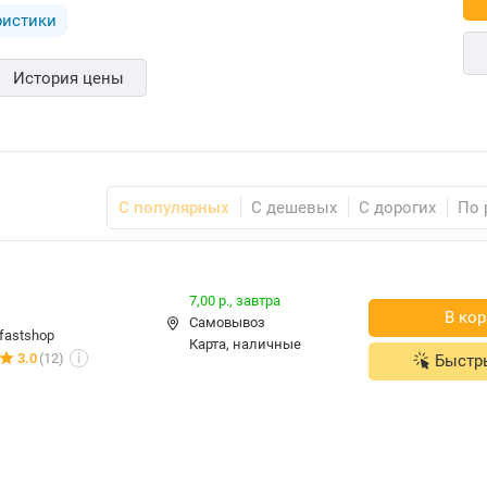
ристики
История цены
С популярных
С дешевых
С дорогих
По 
7,00 р.,
завтра
В кор
Самовывоз
fastshop
карта, наличные
3.0
(12)
Быстр
i