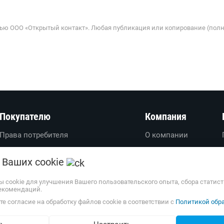
ью ООО «Открытый контакт». Любая публикация или копирование (полн
Покупателю
Компания
Права потребителя
О компании
Вопросы-ответы
О проекте
 Ваших cookie
Пользовательское соглашение
Вакансии
Политика обработки
Обратная связь
ы cookie для улучшения Вашего пользовательского опыта, сбора статис
екомендаций.
персональных данных
Наши партнеры
е согласие на обработку файлов cookie в соответствии с
Политикой обра
Доставка и оплата
Весь каталог
Возврат товаров