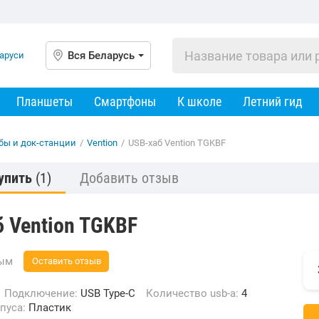
Вся Беларусь
Планшеты
Смартфоны
К школе
Летний гид
бы и док-станции
/
Vention
/
USB-хаб Vention TGKBF
упить
(1)
Добавить отзыв
 Vention TGKBF
вым
Оставить отзыв
Подключение:
USB Type-C
Количество usb-a:
4
рпуса:
Пластик