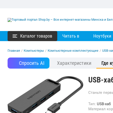
Каталог товаров
Читать в
Ноутбуки
Главная
/
Компьютеры
/
Компьютерные комплектующие
/
USB-ха
Спросить AI
Характеристики
Где к
USB-хаб
Станьте пер
Тип:
USB-хаб
Материал ко