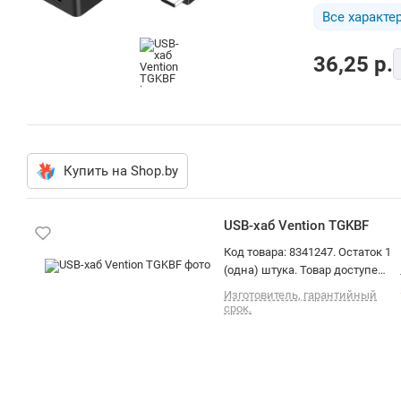
Все характе
36,25
p.
Купить на Shop.by
USB-хаб Vention TGKBF
Код товара: 8341247. Остаток 1
(одна) штука. Товар доступен
для юридических лиц. Цена
Изготовитель, гарантийный
указана с НДС. Доставка по
срок.
Минску и РБ. Самовывоз
(площадь Бангалор). О товаре:
подключение по USB-C, 4 x
USB-A, корпус пластик