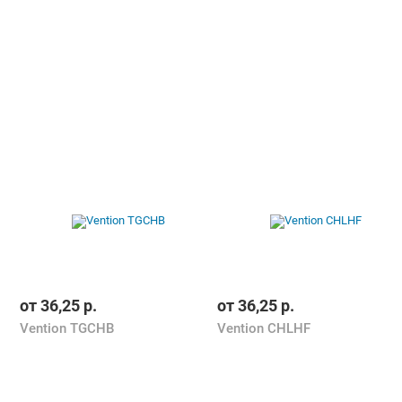
от
36,25
р.
от
36,25
р.
Vention TGCHB
Vention CHLHF