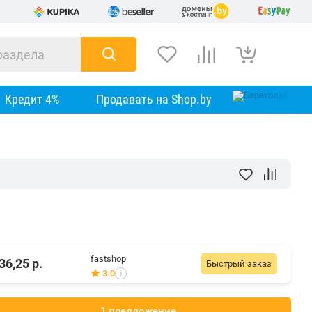
Кредит 4%
Продавать на Shop.by
fastshop
36,25
р.
Быстрый заказ
3.0
i
1 предложениe