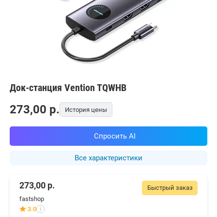
Док-станция Vention TQWHB
273,00
p.
История цены
Спросить AI
Все характеристики
273,00
р.
Быстрый заказ
fastshop
3.0
i