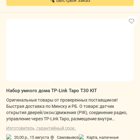
Быстрый заказ
Набор умного дома TP-Link Tapo T30 KIT
Оригинальные товары от проверенных поставщиков!
Быстрая доставка по Минску и РБ. О товаре: датчик
открытия дверей/окон/движения (PIR), соединение радио,
управление через TP-Link Tapo, размещение внутри
помещения, питание: сеть 5 В/батарейка, обнаружение
Изготовитель, гарантийный срок.
движения/звуковое оповещение/световой индикатор/
автономная работа датчика
20,00 р.,
15 августа
Самовывоз
карта, наличные