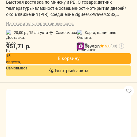
Быстрая доставка по Минску и РБ. О товаре: датчик
температуры/влажности/освещенности/открытия дверей/
окон/движения (PIR), соединение ZigBee/Z-Wave/CoSS,
управление через Apple HomeKit/Amazon Alexa, размещение
Изготовитель, гарантийный срок.
внутри помещения
20,00 р.,
15 августа
Самовывоз
карта, наличные
951,71
р.
newton
5.0
(38)
i
В корзину
Быстрый заказ