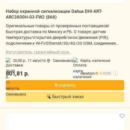
Набор охранной сигнализации Dahua DHI-ART-
ARC3800H-03-FW2 (868)
Оригинальные товары от проверенных поставщиков!
Быстрая доставка по Минску и РБ. О товаре: датчик
температуры/открытия дверей/окон/движения (PIR),
подключение к Wi-Fi/Ethernet/3G/4G/2G GSM, соединение
радио, управление через фирменное приложение,
Изготовитель, гарантийный срок.
размещение внутри помещения, питание: сеть 100-240В/
батарейка/аккумулятор, звуковое оповещение/световой
20,00 р.,
11 августа
Самовывоз
карта, наличные
индикатор/антисаботаж/настройка тревожной кнопки/
801,81
р.
автономная работа датчика/встроенный динамик/
newton
5.0
(38)
i
встроенная камера
В корзину
Быстрый заказ