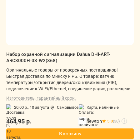
Набор охранной сигнализации Dahua DHI-ART-
ARC3000H-03-W2(868)
Оригинальные товары от проверенных поставщиков!
Быстрая доставка по Минску и РБ. О товаре: датчик
температуры/открытия дверей/окон/движения (PIR),
подключение к Wi-Fi/Ethernet, соединение радио, размещение
внутри помещения, питание: аккумулятор, световой
Изготовитель, гарантийный срок.
индикатор
20,00 р.,
10 августа
Самовывоз
карта, наличные
464,95
р.
newton
5.0
(38)
i
В корзину