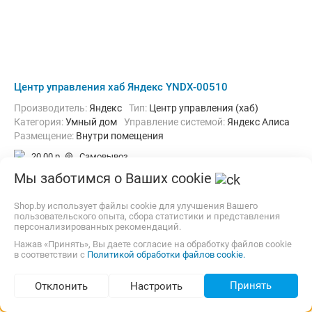
Центр управления хаб Яндекс YNDX-00510
Производитель:
Яндекс
Тип:
Центр управления (хаб)
Категория:
Умный дом
Управление системой:
Яндекс Алиса
Размещение:
Внутри помещения
20,00 р.
Самовывоз
карта, наличные, рассрочка, кредит
Мы заботимся о Ваших cookie
211,26
р.
newton.by
Shop.by использует файлы cookie для улучшения Вашего
5.0
(166)
i
188,11
р.
пользовательского опыта, сбора статистики и представления
персонализированных рекомендаций.
В магазин
Контакты
Нажав «Принять», Вы даете согласие на обработку файлов cookie
в соответствии с
Политикой обработки файлов cookie.
-15%
Принять
Отклонить
Настроить
Подбор по параметрам (319)