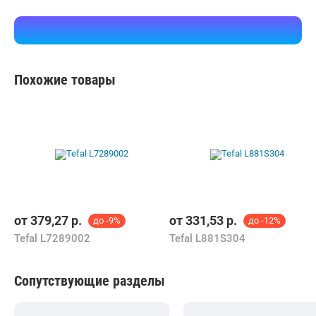
Похожие товары
от
379,27
р.
от
331,53
р.
до -9%
до -12%
Tefal L7289002
Tefal L881S304
Сопутствующие разделы