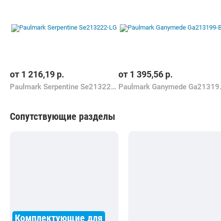
от
1 216,19
р.
от
1 395,56
р.
Paulmark Serpentine Se213222-LG
Paulmar
Сопутствующие разделы
Комплектующие для