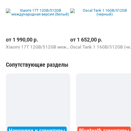
от
1 990,00
р.
от
1 652,00
р.
Xiaomi 17T 12GB/512GB международная версия (белый)
Oscal Ta
Сопутствующие разделы
Наушники и гарнитуры
Bluetooth гарнитуры