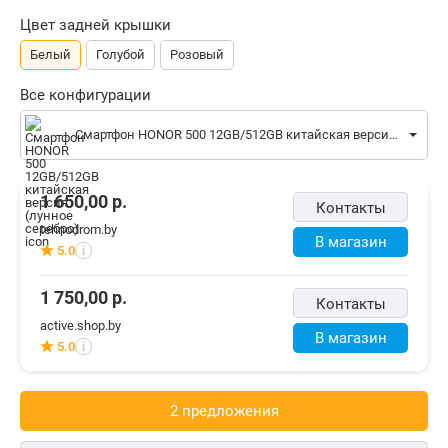
Цвет задней крышки
Белый
Голубой
Розовый
Все конфигурации
Смартфон HONOR 500 12GB/512GB китайская версия (лунное серебро)
1 650,00
р.
Контакты
tehnodrom.by
В магазин
5.0
i
1 750,00
р.
Контакты
active.shop.by
В магазин
5.0
i
2 предложения