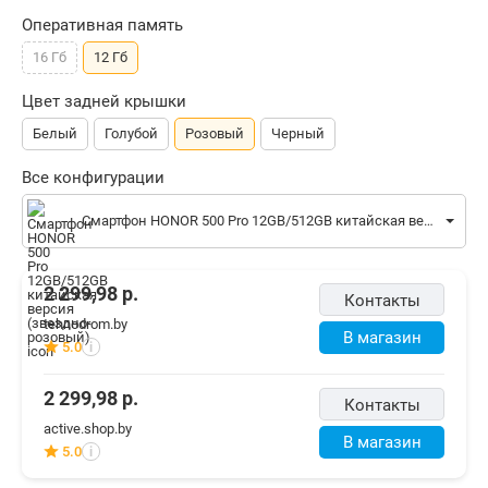
Оперативная память
16 Гб
12 Гб
Цвет задней крышки
Белый
Голубой
Розовый
Черный
Все конфигурации
Смартфон HONOR 500 Pro 12GB/512GB китайская версия (звездно-розовый)
2 299,98
р.
Контакты
tehnodrom.by
В магазин
5.0
i
2 299,98
р.
Контакты
active.shop.by
В магазин
5.0
i