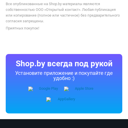
Все опубликованные на Shop.by материалы являются
собственностью ООО «Открытый контакт». Любая публикация
или копирование (полное или частичное) без предварительного
согласия запрещены.
Приятных покупок!
Shop.by всегда под рукой
Установите приложение и покупайте где
удобно :)