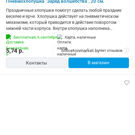
Пневмохлопушка "Заряд волшебства", 20 см.
Праздничные хлопушки помогут сделать любой праздник
веселее и ярче. Хлопушка действует на пневматическом
механизме, который приводится в действие поворотом
нижней части корпуса. Внутри хлопушка наполнена
разноцветным конфетти в виде звезд. Корпус хлопушки
Бесплатная,
6 сентября
карта, наличные
выполнен из дизайнерского материала с голографическим
эффектом, это дополнительно создает ощущение праздника.
5,74
р.
officetonmarket.by
Нет отзывов
i
В магазин
Контакты