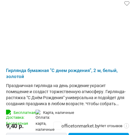
Гирлянда бумажная "С днем рождения", 2 м, белый,
золотой
Праздничная гирлянда на день рождение украсит
помещение и создаст торжественную атмосферу. Гирлянда-
растяжка "С Днём Рождения" универсальна и подойдет для
создания праздника в любом возрасте. Чтобы собрать
гирлянду нужно продеть ленту в специальные отверстия в
Бесплатная
карта, наличные
буквах-флажках. Растяжка с белыми флажками
устанавливается на стене дома или в офисе, задает
9,40
р.
officetonmarket.by
Нет отзывов
i
настроение вечеринке и придает торжественности.