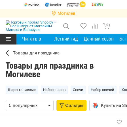
Могилев
Читать в
Летний гид
Дачный сезон
Ба
Товары для праздника
Товары для праздника в
Могилеве
Шары гелиевые
Набор шаров
Свечи
Набор свечей
Хл
Фильтры
Купить на Sh