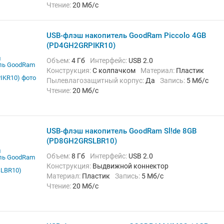
Чтение:
20 Мб/с
USB-флэш накопитель GoodRam Piccolo 4GB
(PD4GH2GRPIKR10)
Объем:
4 Гб
Интерфейс:
USB 2.0
Конструкция:
С колпачком
Материал:
Пластик
Пылевлагозащитный корпус:
Да
Запись:
5 Мб/с
Чтение:
20 Мб/с
USB-флэш накопитель GoodRam Sl!de 8GB
(PD8GH2GRSLBR10)
Объем:
8 Гб
Интерфейс:
USB 2.0
Конструкция:
Выдвижной коннектор
Материал:
Пластик
Запись:
5 Мб/с
Чтение:
20 Мб/с