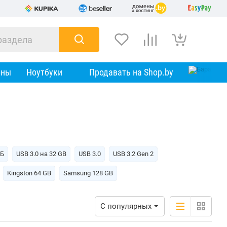
оны
Ноутбуки
Продавать на Shop.by
ГБ
USB 3.0 на 32 GB
USB 3.0
USB 3.2 Gen 2
Kingston 64 GB
Samsung 128 GB
С популярных