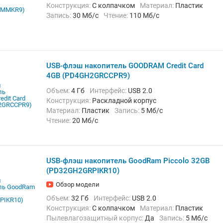
Конструкция:
С колпачком
Материал:
Пластик
Запись:
30 Мб/с
Чтение:
110 Мб/с
USB-флэш накопитель GOODRAM Credit Card
4GB (PD4GH2GRCCPR9)
Объем:
4 Гб
Интерфейс:
USB 2.0
Конструкция:
Раскладной корпус
Материал:
Пластик
Запись:
5 Мб/с
Чтение:
20 Мб/с
USB-флэш накопитель GoodRam Piccolo 32GB
(PD32GH2GRPIKR10)
Обзор модели
Объем:
32 Гб
Интерфейс:
USB 2.0
Конструкция:
С колпачком
Материал:
Пластик
Пылевлагозащитный корпус:
Да
Запись:
5 Мб/с