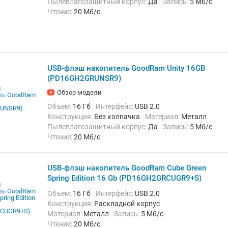
Пылевлагозащитный корпус:
Да
Запись:
5 Мб/с
Чтение:
20 Мб/с
USB-флэш накопитель GoodRam Unity 16GB
(PD16GH2GRUNSR9)
Обзор модели
Объем:
16 Гб
Интерфейс:
USB 2.0
Конструкция:
Без колпачка
Материал:
Металл
Пылевлагозащитный корпус:
Да
Запись:
5 Мб/с
Чтение:
20 Мб/с
USB-флэш накопитель GoodRam Cube Green
Spring Edition 16 Gb (PD16GH2GRCUGR9+S)
Объем:
16 Гб
Интерфейс:
USB 2.0
Конструкция:
Раскладной корпус
Материал:
Металл
Запись:
5 Мб/с
Чтение:
20 Мб/с