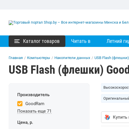
Каталог товаров
Читать в
Летний ги
Главная
/
Компьютеры
/
Накопители данных
/
USB Flash (флешки)
USB Flash (флешки) Goo
Высокоскорост
Производитель
Оригинальны
GoodRam
Показать еще 71
Купить 
Цена, р.