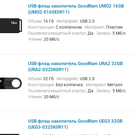
USB-флэш накопитель GoodRam UMO2 16GB
(UMO2-0160E0R11)
Объем:
16 Гб
Интерфейс:
USB 2.0
Конструкция:
С колпачком
Материал:
Пластик
Пылевлагозащитный корпус:
Да
Запись:
5 Мб/с
Чтение:
20 Мб/с
USB-флэш накопитель GoodRam URA2 32GB
(URA2-0320K0R11)
Объем:
32 Гб
Интерфейс:
USB 2.0
Конструкция:
Без колпачка
Материал:
Металл
Пылевлагозащитный корпус:
Да
Запись:
5 Мб/с
Чтение:
20 Мб/с
USB-флэш накопитель GoodRam UEG3 32GB
(UEG3-0320K0R11)