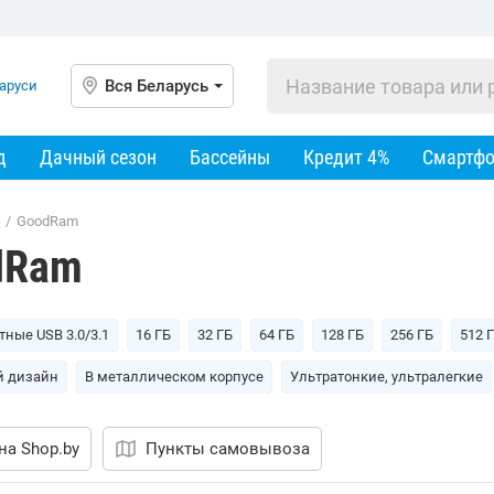
Вся Беларусь
д
Дачный сезон
Бассейны
Кредит 4%
Смартф
/
GoodRam
dRam
ные USB 3.0/3.1
16 ГБ
32 ГБ
64 ГБ
128 ГБ
256 ГБ
512 
й дизайн
В металлическом корпусе
Ультратонкие, ультралегкие
на Shop.by
Пункты самовывоза