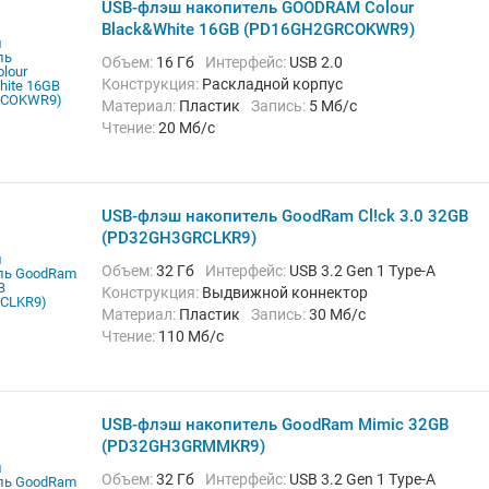
USB-флэш накопитель GOODRAM Colour
Black&White 16GB (PD16GH2GRCOKWR9)
Объем:
16 Гб
Интерфейс:
USB 2.0
Конструкция:
Раскладной корпус
Материал:
Пластик
Запись:
5 Мб/с
Чтение:
20 Мб/с
USB-флэш накопитель GoodRam Cl!ck 3.0 32GB
(PD32GH3GRCLKR9)
Объем:
32 Гб
Интерфейс:
USB 3.2 Gen 1 Type-A
Конструкция:
Выдвижной коннектор
Материал:
Пластик
Запись:
30 Мб/с
Чтение:
110 Мб/с
USB-флэш накопитель GoodRam Mimic 32GB
(PD32GH3GRMMKR9)
Объем:
32 Гб
Интерфейс:
USB 3.2 Gen 1 Type-A