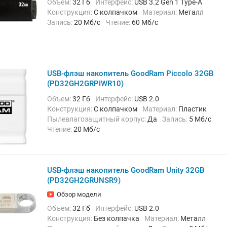
Объем:
32 Гб
Интерфейс:
USB 3.2 Gen 1 Type-A
Конструкция:
С колпачком
Материал:
Металл
Запись:
20 Мб/с
Чтение:
60 Мб/с
USB-флэш накопитель GoodRam Piccolo 32GB
(PD32GH2GRPIWR10)
Объем:
32 Гб
Интерфейс:
USB 2.0
Конструкция:
С колпачком
Материал:
Пластик
Пылевлагозащитный корпус:
Да
Запись:
5 Мб/с
Чтение:
20 Мб/с
USB-флэш накопитель GoodRam Unity 32GB
(PD32GH2GRUNSR9)
Обзор модели
Объем:
32 Гб
Интерфейс:
USB 2.0
Конструкция:
Без колпачка
Материал:
Металл