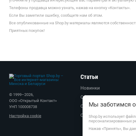
уточняйте у продавца интересующие Вас параметры и актуальную цену
Телефоны продавца можно узнать, нажав на кнопку «Контакты».
Если Вы заметили ошибку, сообщите нам об этом.
Все опубликованные на Shop.by материалы являются собственност
Приятных покупок!
Статьи
Новинки
© 1999–
2026
,
Обзоры
ООО «Открытый Контакт»
Мы заботимся о
Советы
УНП 100008738
Обратите внимание
Настройка cookie
Shop.by использует файл
персонализированных р
Нажав «Принять», Вы дает