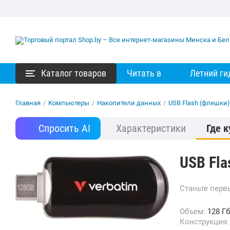
Каталог товаров
Читать в
Летний ги
Главная
/
Компьютеры
/
Накопители данных
/
USB Flash (флешки)
Спросить AI
Характеристики
Где к
USB Fla
Станьте пер
Объем:
128 Гб
Конструкция