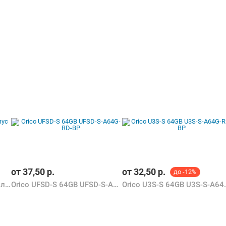
от
37,50
р.
от
32,50
р.
до -12%
SmartBuy Ручка-флэшка-стилус 32GB (золотистый)
Orico UFSD-S 64GB UFSD-S-A64G-RD-BP
Orico U3S-S 