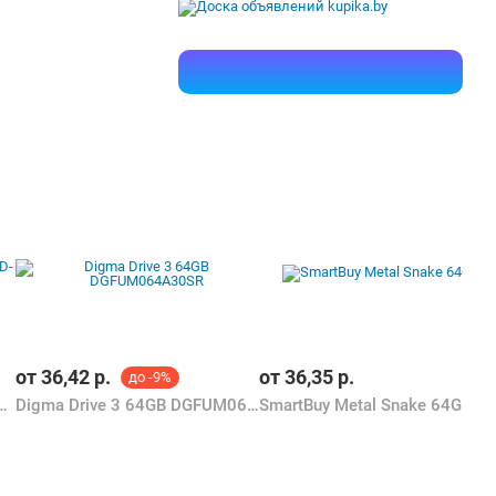
от
36,42
р.
от
36,35
р.
до -9%
64GB U3S-S-A64G-RD-BP
Digma Drive 3 64GB DGFUM064A30SR
SmartBuy Metal Snake 64GB