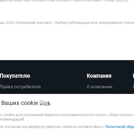
 на USB Flash Verbatim Plectra USB-C Flash Drive Black 128GB (30225).
ью ООО «Открытый контакт». Любая публикация или копирование (полн
Покупателю
Компания
Права потребителя
О компании
Вопросы-ответы
О проекте
 Ваших cookie
Пользовательское соглашение
Вакансии
Политика обработки
Обратная связь
ы cookie для улучшения Вашего пользовательского опыта, сбора статис
екомендаций.
персональных данных
Наши партнеры
е согласие на обработку файлов cookie в соответствии с
Политикой обра
Доставка и оплата
Весь каталог