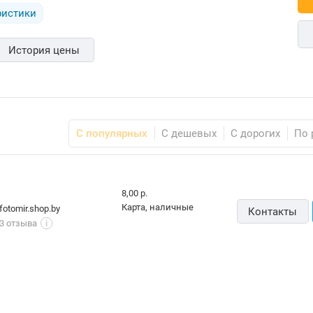
ристики
История цены
С популярных
С дешевых
С дорогих
По 
8,00 р.
карта, наличные
fotomir.shop.by
Контакты
3 отзыва
i