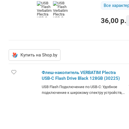
Все характе
36,00
p.
Купить на Shop.by
Флеш-накопитель VERBATIM Plectra
USB-C Flash Drive Black 128GB (30225)
USB Flash Подключение по USB-C: Удобное
подключение к широкому спектру устройств,
включая ноутбуки, смартфоны и планшеты, с
помощью порта USB-C Высокая скорость
передачи данных до 100 МБ/с
Производительность USB 3.2 Gen 1
Современный, компактный и легкий дизайн