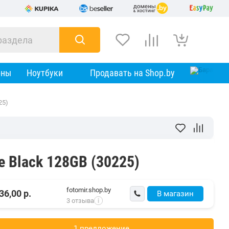
оны
Ноутбуки
Продавать на Shop.by
25)
ve Black 128GB (30225)
fotomir.shop.by
36,00
р.
В магазин
3 отзыва
i
1 предложениe