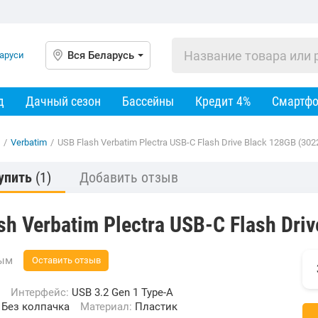
Вся Беларусь
д
Дачный сезон
Бассейны
Кредит 4%
Смартф
/
Verbatim
/
USB Flash Verbatim Plectra USB-C Flash Drive Black 128GB (302
упить
(1)
Добавить отзыв
sh Verbatim Plectra USB-C Flash Dri
вым
Оставить отзыв
Интерфейс:
USB 3.2 Gen 1 Type-A
:
Без колпачка
Материал:
Пластик