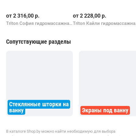
от
2 316,00
р.
от
2 228,00
р.
Triton София гидромассажная 170х95L Стандарт
Triton К
Сопутствующие разделы
Стеклянные шторки на
ванну
Экраны под ванну
В каталоге Shop.by можно найти необходимую для выбора