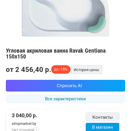
Угловая акриловая ванна Ravak Gentiana
150x150
от
2 456,40
p.
до -15%
История цены
Спросить AI
Все характеристики
3 040,00
р.
Контакты
stroymarket.by
В магазин
Нет отзывов
i