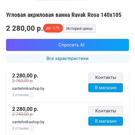
Угловая акриловая ванна Ravak Rosa 140x105
2 280,00
p.
до -17%
История цены
Спросить AI
Все характеристики
2 280,00
р.
Контакты
2 760,00
р.
В магазин
santehnikashop.by
3 отзыва
i
2 280,00
р.
Контакты
2 740,00
р.
В магазин
santehnikashop.by
3 отзыва
i