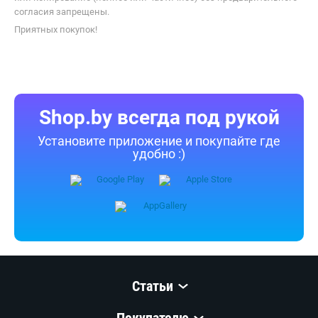
согласия запрещены.
Приятных покупок!
Shop.by всегда под рукой
Установите приложение и покупайте где
удобно :)
Статьи
Покупателю