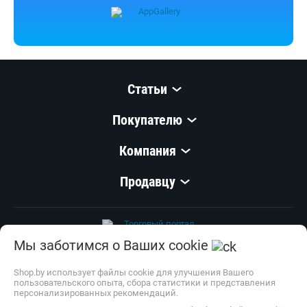
Статьи
Покупателю
Компания
Продавцу
Мы заботимся о Ваших cookie
© 1999–
2026
,
ООО «Открытый Контакт»
УНП 100008738
Shop.by использует файлы cookie для улучшения Вашего
пользовательского опыта, сбора статистики и представления
Настройка cookie
персонализированных рекомендаций.