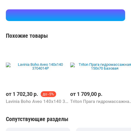
Похожие товары
от
1 702,30
р.
от
1 709,00
р.
до -5%
Lavinia Boho Aveo 140x140 3704014P
Triton Прага гидромасс
Сопутствующие разделы