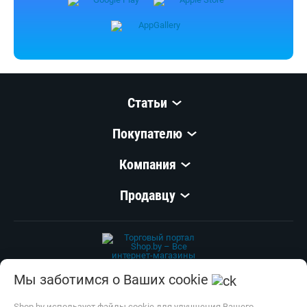
Статьи
Покупателю
Компания
Продавцу
Мы заботимся о Ваших cookie
© 1999–
2026
,
ООО «Открытый Контакт»
УНП 100008738
Настройка cookie
Shop.by использует файлы cookie для улучшения Вашего