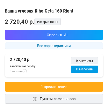
Ванна угловая Riho Geta 160 Right
2 720,40
p.
История цены
Спросить AI
Все характеристики
2 720,40
р.
Контакты
santehnikashop.by
В магазин
3 отзыва
i
1 предложениe
Пункты самовывоза