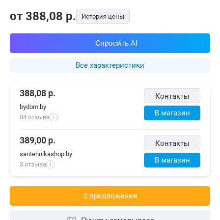
от
388,08
p.
История цены
Спросить AI
Все характеристики
388,08
р.
Контакты
bydom.by
В магазин
84 отзыва
i
389,00
р.
Контакты
santehnikashop.by
В магазин
3 отзыва
i
2 предложения