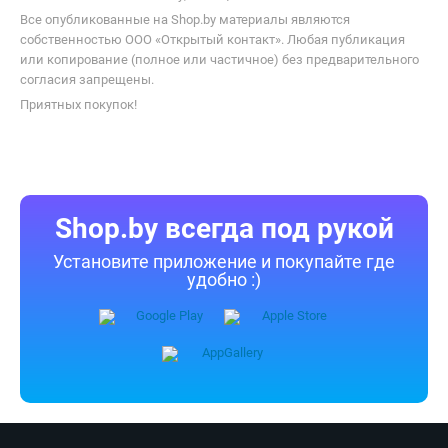
Все опубликованные на Shop.by материалы являются
собственностью ООО «Открытый контакт». Любая публикация
или копирование (полное или частичное) без предварительного
согласия запрещены.
Приятных покупок!
Shop.by всегда под рукой
Установите приложение и покупайте где
удобно :)