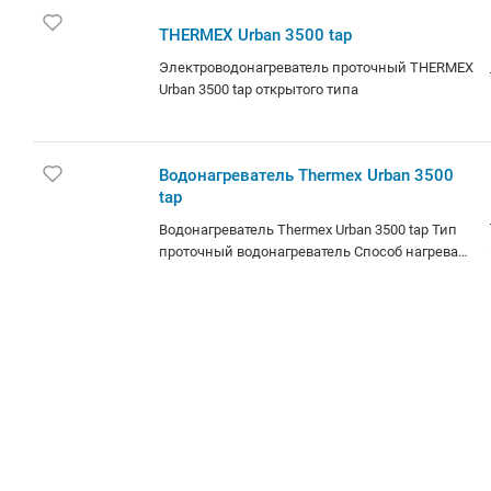
THERMEX Urban 3500 tap
Электроводонагреватель
проточный THERMEX Urban
3500 tap открытого типа
Водонагре
ватель
Thermex
Urban
3500 tap
Водонагрева
тель
Thermex
Urban 3500
tap Тип
проточный
водонагрева
тель Способ
нагрева
электрическ