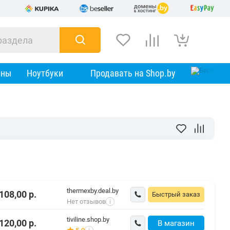
оны
Ноутбуки
Продавать на Shop.by
thermexby.deal.by
108,00
р.
Быстрый заказ
Нет отзывов
i
tiviline.shop.by
120,00
р.
В магазин