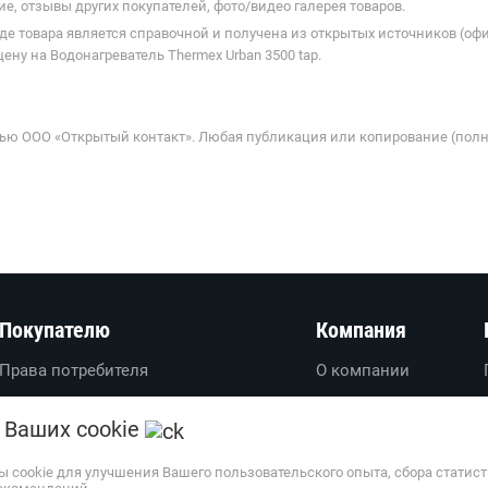
е, отзывы других покупателей, фото/видео галерея товаров.
де товара является справочной и получена из открытых источников (оф
ну на Водонагреватель Thermex Urban 3500 tap.
ью ООО «Открытый контакт». Любая публикация или копирование (полн
Покупателю
Компания
Права потребителя
О компании
Вопросы-ответы
О проекте
 Ваших cookie
Пользовательское соглашение
Вакансии
Политика обработки
Обратная связь
ы cookie для улучшения Вашего пользовательского опыта, сбора статис