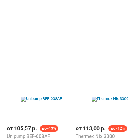
от
105,57
р.
от
113,00
р.
до -13%
до -12%
Unipump BEF-008AF
Thermex Nix 3000