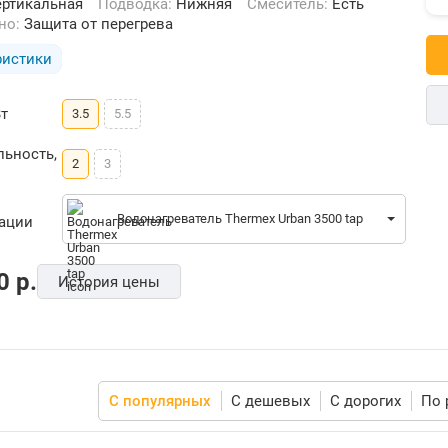
ертикальная
Подводка:
Нижняя
Смеситель:
Есть
ьно:
Защита от перегрева
ристики
т
3.5
5.5
ьность,
2
3
Водонагреватель Thermex Urban 3500 tap
рации
0
p.
История цены
С популярных
С дешевых
С дорогих
По 