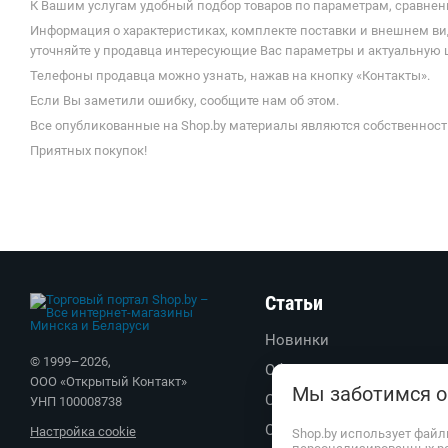
К Вашим услугам удобный подбор товаров по параметрам, сравнени
Информация о характеристиках, комплекте поставки и внешнем ви
уточняйте у продавца интересующие Вас параметры и актуальную це
Телефоны продавца можно узнать, нажав на кнопку «Контакты».
Если Вы заметили ошибку, сообщите нам об этом.
Все опубликованные на Shop.by материалы являются собственност
Приятных покупок!
Статьи
Новинки
© 1999–
2026
,
Обзоры
ООО «Открытый Контакт»
Мы заботимся о
Советы
УНП 100008738
Обратите внимание
Настройка cookie
Shop.by использует файл