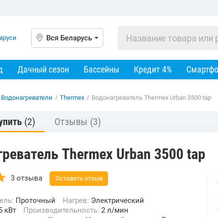
Вся Беларусь
д
Дачный сезон
Бассейны
Кредит 4%
Смартф
Водонагреватели
/
Thermex
/
Водонагреватель Thermex Urban 3500 tap
упить
(2)
Отзывы
(3)
реватель Thermex Urban 3500 tap
3 отзыва
Оставить отзыв
тель:
Проточный
Нагрев:
Электрический
5 кВт
Производительность:
2 л/мин