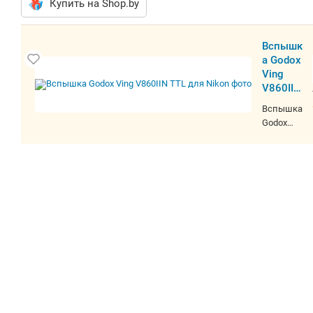
Купить на Shop.by
Вспышка Godox Ving V860IIN TTL для
Nikon
Вспышка Godox Ving V860IIN TTL для Nikon в
интернет-магазине Минска. Фото,
характеристики, цена. Доставка по всей
Беларуси. Акции и скидки.