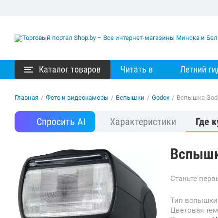
Каталог товаров
Читать в
Летний ги
Главная
/
Фото и видеокамеры
/
Вспышки
/
Godox
/
Вспышка Godo
Спросить AI
Характеристики
Где к
Вспышка
Станьте пер
Тип вспышки
Цветовая те