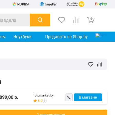
оны
Ноутбуки
Продавать на Shop.by
n
fotomarket.by
899,00
р.
В магазин
5.0
i
1 предложениe