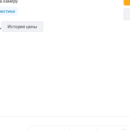
а камеру
ристики
.
История цены