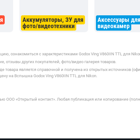
ля
Аккумуляторы, ЗУ для
Аксессуары для
фото/видеотехники
видеокамер
ию, ознакомиться с характеристиками Godox Ving V860IIN TTL для Nikon
е, отзывы других покупателей, фото/видео галерея товаров.
де товара является справочной и получена из открытых источников (оф
ну на Вспышка Godox Ving V860IIN TTL для Nikon.
ью ООО «Открытый контакт». Любая публикация или копирование (полн