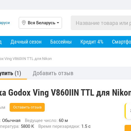
Вся Беларусь
д
Дачный сезон
Бассейны
Кредит 4%
Смартф
x Ving V860IIN TTL для Nikon
упить
(1)
Добавить отзыв
 Godox Ving V860IIN TTL для Niko
вым
Оставить отзыв
:
Обычная
Ведущее число:
60 м
мпература:
5800 K
Время перезарядки:
1.5 с