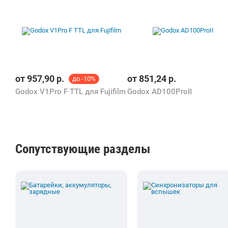
от
957,90
р.
от
851,24
р.
до -10%
Godox V1Pro F TTL для Fujifilm
Godox AD100ProII
Сопутствующие разделы