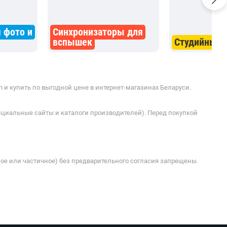
 фото и
Синхронизаторы для
вспышек
Студийные
 и купить по выгодной цене в интернет-магазинах Беларуси.
ициальные сайты и каталоги производителей). Перед покупкой
ое или частичное) без предварительного согласия запрещены.