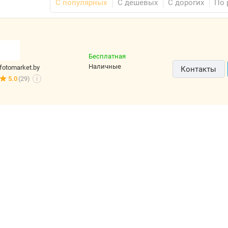
С популярных
С дешевых
С дорогих
По 
Бесплатная
наличные
fotomarket.by
Контакты
5.0
(29)
i