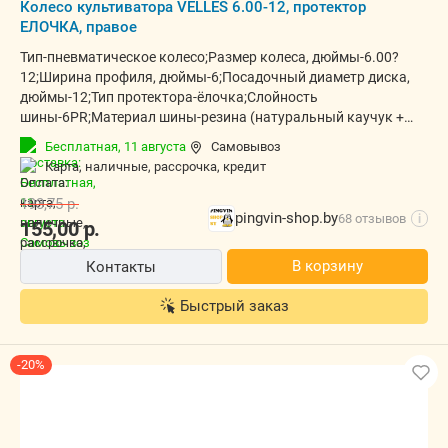
Колесо культиватора VELLES 6.00-12, протектор
ЕЛОЧКА, правое
Тип-пневматическое колесо;Размер колеса, дюймы-6.00?
12;Ширина профиля, дюймы-6;Посадочный диаметр диска,
дюймы-12;Тип протектора-ёлочка;Слойность
шины-6PR;Материал шины-резина (натуральный каучук +
бутадиен-стирольный полимер);Армирование-нейлоновый
Бесплатная,
11 августа
Самовывоз
корд;Максимальная нагрузка, кг-225;Рабочее давление,
карта, наличные, рассрочка, кредит
атм-0,8?1,5;Высокая проходимость-есть;Самоочищение
протектора-есть;Повышенное тяговое усилие-
193,75
р.
есть;Устойчивость-есть;
pingvin-shop.by
68 отзывов
i
155,00
р.
В корзину
Контакты
Быстрый заказ
-20%