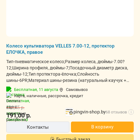
Колесо культиватора VELLES 7.00-12, протектор
ЕЛОЧКА, правое
Тип-пневматическое колесо;Размер колеса, дюймы-7.00?
12;Ширина профиля, дюймы-7;Посадочный диаметр диска,
дюймы-12;Тип протектора-ёлочка;Слойность
шины-6PR;Материал шины-резина (натуральный каучук +
бутадиен-стирольный полимер);Армирование-нейлоновый
Бесплатная,
11 августа
Самовывоз
корд;Максимальная нагрузка, кг-248;Рабочее давление,
карта, наличные, рассрочка, кредит
атм-0,8?1,5;Высокая проходимость-есть;Самоочищение
протектора-есть;Повышенное тяговое усилие-
238,75
р.
есть;Устойчивость-есть;
pingvin-shop.by
68 отзывов
i
191,00
р.
В корзину
Контакты
Быстрый заказ