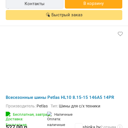
В корзину
Контакты
Быстрый заказ
Всесезонные шины Petlas HL10 8.15-15 146A5 14PR
Производитель:
Petlas
Тип:
Шины для с/х техники
Бесплатная,
завтра
наличные
527,00
р.
shinka.by
2 отзыва
i