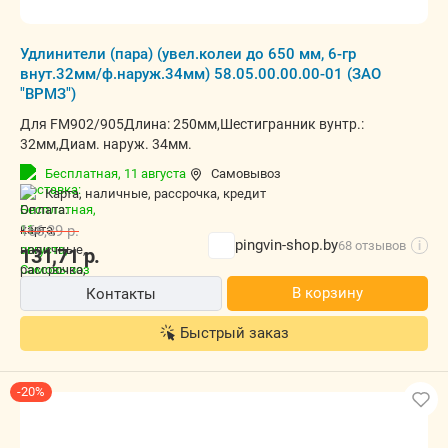
Удлинители (пара) (увел.колеи до 650 мм, 6-гр
внут.32мм/ф.наруж.34мм) 58.05.00.00.00-01 (ЗАО
"ВРМЗ")
Для FM902/905Длина: 250мм,Шестигранник вунтр.:
32мм,Диам. наруж. 34мм.
Бесплатная,
11 августа
Самовывоз
карта, наличные, рассрочка, кредит
166,39
р.
pingvin-shop.by
68 отзывов
i
131,71
р.
В корзину
Контакты
Быстрый заказ
-20%