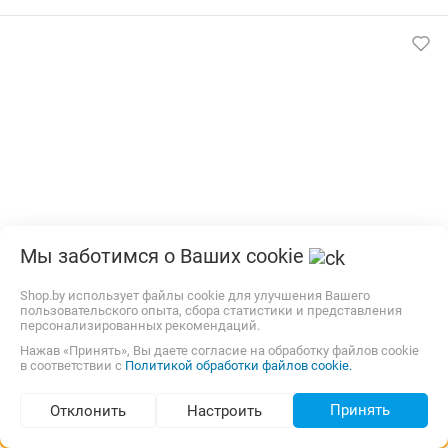
Мы заботимся о Ваших cookie
Шины Белшина 23.5R25 BEL-323 TL
Shop.by использует файлы cookie для улучшения Вашего
Производитель:
Белшина
Тип:
Шины для с/х техники
пользовательского опыта, сбора статистики и представления
персонализированных рекомендаций.
Бесплатная,
завтра
наличные
Нажав «Принять», Вы даете согласие на обработку файлов cookie
5 438,15
р.
в соответствии с
Политикой обработки файлов cookie.
shinka.by
2 отзыва
i
В магазин
Принять
Отклонить
Контакты
Настроить
Подбор по параметрам (789)