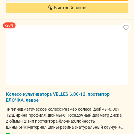
Быстрый заказ
-20%
Колесо культиватора VELLES 6.00-12, протектор
ЕЛОЧКА, левое
Тип-пневматическое колесо;Размер колеса, дюймы-6.00?
12;Ширина профиля, дюймы-6;Посадочный диаметр диска,
дюймы-12;Тип протектора-ёлочка;Слойность
шины-6PR;Материал шины-резина (натуральный каучук +
бутадиен-стирольный полимер);Армирование-нейлоновый