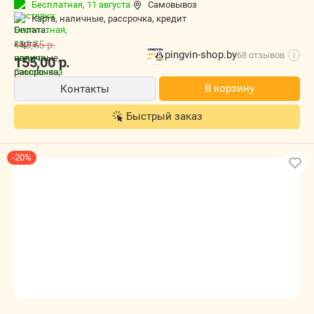
Бесплатная,
11 августа
Самовывоз
корд;Максимальная нагрузка, кг-225;Рабочее давление,
карта, наличные, рассрочка, кредит
атм-0,8?1,5;Высокая проходимость-есть;Самоочищение
протектора-есть;Повышенное тяговое усилие-
193,75
р.
есть;Устойчивость-есть;
pingvin-shop.by
68 отзывов
i
155,00
р.
В корзину
Контакты
Быстрый заказ
-20%