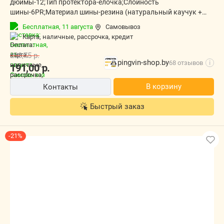
дюймы-12;Тип протектора-ёлочка;Слойность
шины-6PR;Материал шины-резина (натуральный каучук +
бутадиен-стирольный полимер);Армирование-нейлоновый
Бесплатная,
11 августа
Самовывоз
корд;Максимальная нагрузка, кг-248;Рабочее давление,
карта, наличные, рассрочка, кредит
атм-0,8?1,5;Высокая проходимость-есть;Самоочищение
протектора-есть;Повышенное тяговое усилие-
238,75
р.
есть;Устойчивость-есть;
pingvin-shop.by
68 отзывов
i
191,00
р.
В корзину
Контакты
Быстрый заказ
-21%