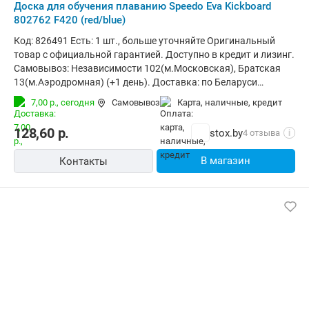
Доска для обучения плаванию Speedo Eva Kickboard
802762 F420 (red/blue)
Код: 826491 Есть: 1 шт., больше уточняйте Оригинальный
товар с официальной гарантией. Доступно в кредит и лизинг.
Самовывоз: Независимости 102(м.Московская), Братская
13(м.Аэродромная) (+1 день). Доставка: по Беларуси
курьером (за 1-3 дня) и в отделения Европочты (Минск 1
7,00 р.,
сегодня
Самовывоз
карта, наличные, кредит
день, РБ до 4х дней). Корпоративным клиентам: стоимость с
НДС20% (счета от 100руб.)
128,60
р.
stox.by
4 отзыва
i
В магазин
Контакты