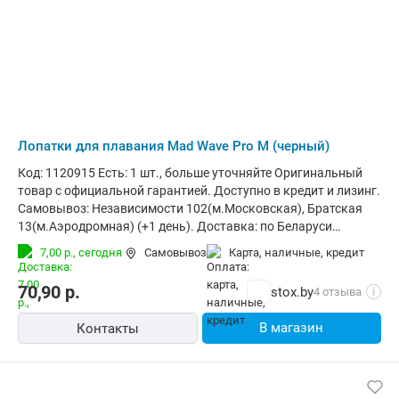
Лопатки для плавания Mad Wave Pro M (черный)
Код: 1120915 Есть: 1 шт., больше уточняйте Оригинальный
товар с официальной гарантией. Доступно в кредит и лизинг.
Самовывоз: Независимости 102(м.Московская), Братская
13(м.Аэродромная) (+1 день). Доставка: по Беларуси
курьером (за 1-3 дня) и в отделения Европочты (Минск 1
7,00 р.,
сегодня
Самовывоз
карта, наличные, кредит
день, РБ до 4х дней). Корпоративным клиентам: стоимость с
НДС20% (счета от 100руб.)
70,90
р.
stox.by
4 отзыва
i
В магазин
Контакты