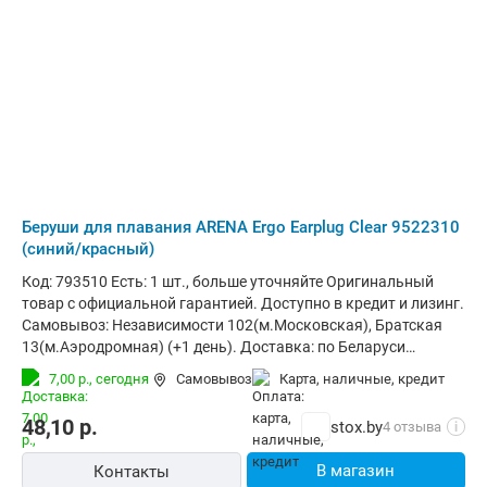
Беруши для плавания ARENA Ergo Earplug Clear 9522310
(синий/красный)
Код: 793510 Есть: 1 шт., больше уточняйте Оригинальный
товар с официальной гарантией. Доступно в кредит и лизинг.
Самовывоз: Независимости 102(м.Московская), Братская
13(м.Аэродромная) (+1 день). Доставка: по Беларуси
курьером (за 1-3 дня) и в отделения Европочты (Минск 1
7,00 р.,
сегодня
Самовывоз
карта, наличные, кредит
день, РБ до 4х дней). Корпоративным клиентам: стоимость с
НДС20% (счета от 100руб.)
48,10
р.
stox.by
4 отзыва
i
В магазин
Контакты