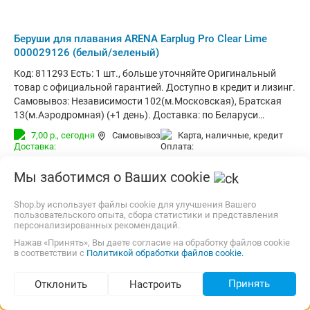
Беруши для плавания ARENA Earplug Pro Clear Lime
000029126 (белый/зеленый)
Код: 811293 Есть: 1 шт., больше уточняйте Оригинальный
товар с официальной гарантией. Доступно в кредит и лизинг.
Самовывоз: Независимости 102(м.Московская), Братская
13(м.Аэродромная) (+1 день). Доставка: по Беларуси
курьером (за 1-3 дня) и в отделения Европочты (Минск 1
7,00 р.,
сегодня
Самовывоз
карта, наличные, кредит
день, РБ до 4х дней). Корпоративным клиентам: стоимость с
НДС20% (счета от 100руб.)
34,50
р.
stox.by
4 отзыва
i
Мы заботимся о Ваших cookie
В магазин
Контакты
Shop.by использует файлы cookie для улучшения Вашего
пользовательского опыта, сбора статистики и представления
персонализированных рекомендаций.
Нажав «Принять», Вы даете согласие на обработку файлов cookie
в соответствии с
Политикой обработки файлов cookie.
Принять
Отклонить
Настроить
Подбор по параметрам (30)