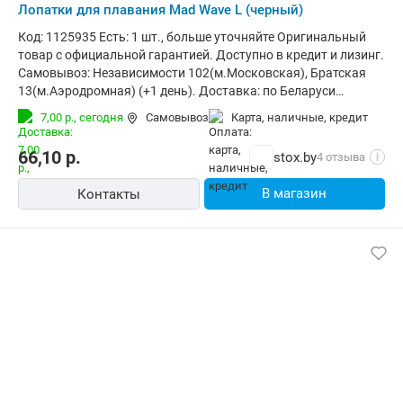
Лопатки для плавания Mad Wave L (черный)
Код: 1125935 Есть: 1 шт., больше уточняйте Оригинальный
товар с официальной гарантией. Доступно в кредит и лизинг.
Самовывоз: Независимости 102(м.Московская), Братская
13(м.Аэродромная) (+1 день). Доставка: по Беларуси
курьером (за 1-3 дня) и в отделения Европочты (Минск 1
7,00 р.,
сегодня
Самовывоз
карта, наличные, кредит
день, РБ до 4х дней). Корпоративным клиентам: стоимость с
НДС20% (счета от 100руб.)
66,10
р.
stox.by
4 отзыва
i
В магазин
Контакты