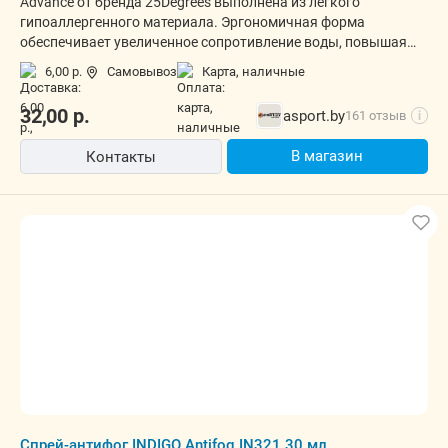
Advance от бренда 25Degrees выполнена из легкого
гипоаллергенного материала. Эргономичная форма
обеспечивает увеличенное сопротивление воды, повышая
нагрузку на низ тела.
6,00 р.
Самовывоз
карта, наличные
32,00
р.
asport.by
161 отзыв
i
В магазин
Контакты
Спрей-антифог INDIGO Antifog IN321 30 мл