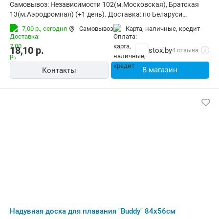
Самовывоз: Независимости 102(м.Московская), Братская
13(м.Аэродромная) (+1 день). Доставка: по Беларуси
курьером (за 1-3 дня) и в отделения Европочты (Минск 1
7,00 р.,
сегодня
Самовывоз
карта, наличные, кредит
день, РБ до 4х дней). Корпоративным клиентам: стоимость с
НДС20% (счета от 100руб.)
18,10
р.
stox.by
4 отзыва
i
В магазин
Контакты
Надувная доска для плавания "Buddy" 84х56см