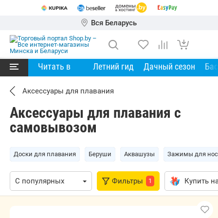
Вся Беларусь
Читать в
Летний гид
Дачный сезон
Ба
Аксессуары для плавания
Аксессуары для плавания с
самовывозом
Доски для плавания
Беруши
Аквашузы
Зажимы для нос
Фильтры
Купить на
1