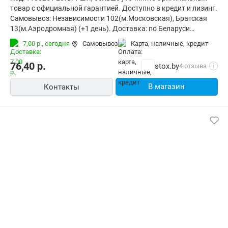
товар с официальной гарантией. Доступно в кредит и лизинг.
Самовывоз: Независимости 102(м.Московская), Братская
13(м.Аэродромная) (+1 день). Доставка: по Беларуси
курьером (за 1-3 дня) и в отделения Европочты (Минск 1
7,00 р.,
сегодня
Самовывоз
карта, наличные, кредит
день, РБ до 4х дней). Корпоративным клиентам: стоимость с
НДС20% (счета от 100руб.)
76,40
р.
stox.by
4 отзыва
i
В магазин
Контакты