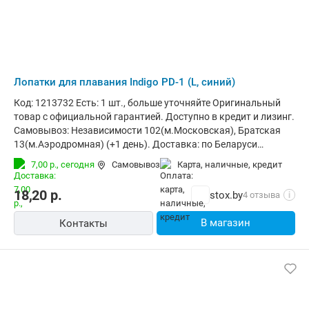
Лопатки для плавания Indigo PD-1 (L, синий)
Код: 1213732 Есть: 1 шт., больше уточняйте Оригинальный
товар с официальной гарантией. Доступно в кредит и лизинг.
Самовывоз: Независимости 102(м.Московская), Братская
13(м.Аэродромная) (+1 день). Доставка: по Беларуси
курьером (за 1-3 дня) и в отделения Европочты (Минск 1
7,00 р.,
сегодня
Самовывоз
карта, наличные, кредит
день, РБ до 4х дней). Корпоративным клиентам: стоимость с
НДС20% (счета от 100руб.)
18,20
р.
stox.by
4 отзыва
i
В магазин
Контакты