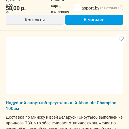
58,00
р.
asport.by
161 отзыв
i
В магазин
Контакты
Надувной сноутьюб треуголньный Absolute Champion
100см
Доставка по Минску и всей Беларуси! Сноутьюб выполнен из
прочного ПВХ, что обеспечивает отличное скольжение по
снежной и ледяной поверхности, а также по водной глади.