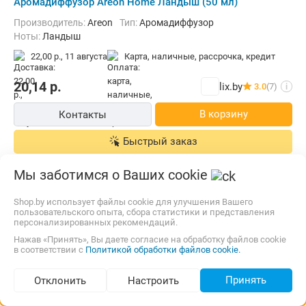
Аромадиффузор Areon Home Ландыш (50 мл)
Производитель:
Areon
Тип:
Аромадиффузор
Ноты:
Ландыш
22,00 р.,
11 августа
карта, наличные, рассрочка, кредит
20,14
р.
lix.by
3.0
(7)
i
В корзину
Контакты
Быстрый заказ
Мы заботимся о Ваших cookie
Shop.by использует файлы cookie для улучшения Вашего
пользовательского опыта, сбора статистики и представления
персонализированных рекомендаций.
Нажав «Принять», Вы даете согласие на обработку файлов cookie
в соответствии с
Политикой обработки файлов cookie.
Принять
Отклонить
Настроить
Подбор по параметрам (770)