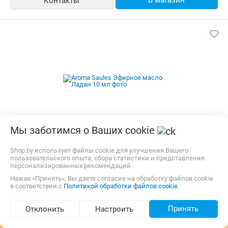
В магазин
Контакты
Мы заботимся о Ваших cookie
Aroma Saules Эфирное масло Ладан 10 мл
Shop.by использует файлы cookie для улучшения Вашего
пользовательского опыта, сбора статистики и представления
Производитель:
Aroma Saules
персонализированных рекомендаций.
Тип:
Косметические масла, Эфирные масла
Ноты:
Ладан
Нажав «Принять», Вы даете согласие на обработку файлов cookie
в соответствии с
Политикой обработки файлов cookie.
10,00 р.,
сегодня
Самовывоз
карта, наличные, ОПЛАТИ, кредит
Принять
Отклонить
Настроить
Подбор по параметрам (438)
21,09
р.
amd.by
4.0
(2086)
i