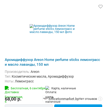
Аромадиффузор Areon Home perfume sticks лемонграсс
и масло лаванды, 150 мл
Производитель:
Areon
Тип:
Косметические масла, Аромадиффузор
Ноты:
Лемонграсс
Бесплатная,
6 сентября
карта, наличные
68,00
р.
officetonmarket.by
Нет отзывов
i