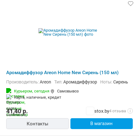
Аромадиффузор Areon Home New Сирень (150 мл)
Производитель:
Areon
Тип:
Аромадиффузор
Ноты:
Сирень
Курьером,
сегодня
Самовывоз
карта, наличные, кредит
41,40
р.
stox.by
4 отзыва
i
В магазин
Контакты