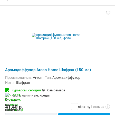
Аромадиффузор Areon Home Шафран (150 мл)
Производитель:
Areon
Тип:
Аромадиффузор
Ноты:
Шафран
Курьером,
сегодня
Самовывоз
карта, наличные, кредит
41,40
р.
stox.by
4 отзыва
i